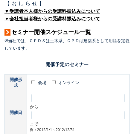
【 お し ら せ 】
▼受講者本人様からの受講料振込みについて
▼会社担当者様からの受講料振込みについて
セミナー開催スケジュール一覧
※当社では、ＣＰＤＳは土木系、ＣＰＤは建築系として用語を定義
しています。
開催予定のセミナー
開催形
会場
オンライン
式
から
開催日
まで
例：2012/1/1～2012/12/31