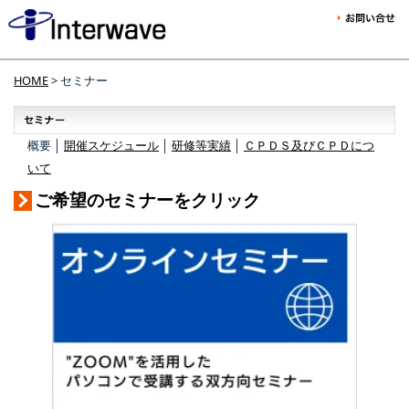
HOME
> セミナー
概要 │
開催スケジュール
│
研修等実績
│
ＣＰＤＳ及びＣＰＤにつ
いて
ご希望のセミナーをクリック