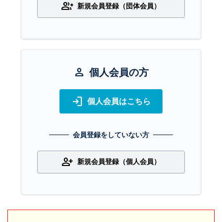
group_add
新規会員登録（団体会員）
person
個人会員の方
login
個人会員はこちら
会員登録をしていない方
person_add
新規会員登録（個人会員）