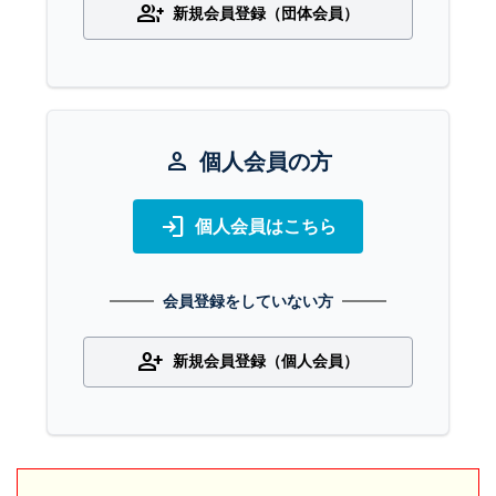
group_add
新規会員登録（団体会員）
person
個人会員の方
login
個人会員はこちら
会員登録をしていない方
person_add
新規会員登録（個人会員）