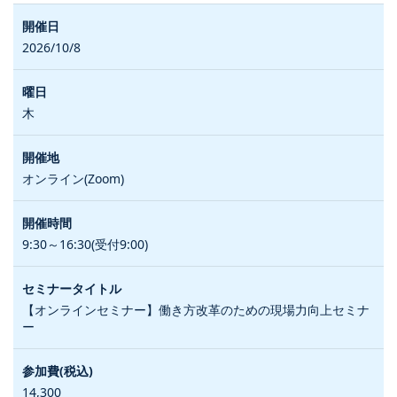
2026/10/8
木
オンライン(Zoom)
9:30～16:30(受付9:00)
【オンラインセミナー】働き方改革のための現場力向上セミナ
ー
14,300