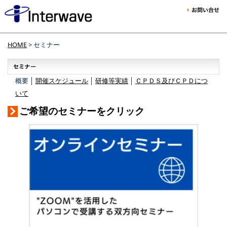
HOME
> セミナー
概要 │
開催スケジュール
│
研修等実績
│
ＣＰＤＳ及びＣＰＤにつ
いて
ご希望のセミナーをクリック