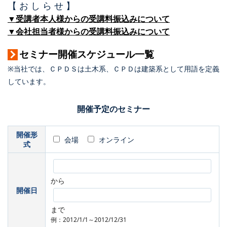
【 お し ら せ 】
▼受講者本人様からの受講料振込みについて
▼会社担当者様からの受講料振込みについて
セミナー開催スケジュール一覧
※当社では、ＣＰＤＳは土木系、ＣＰＤは建築系として用語を定義
しています。
開催予定のセミナー
開催形
会場
オンライン
式
から
開催日
まで
例：2012/1/1～2012/12/31