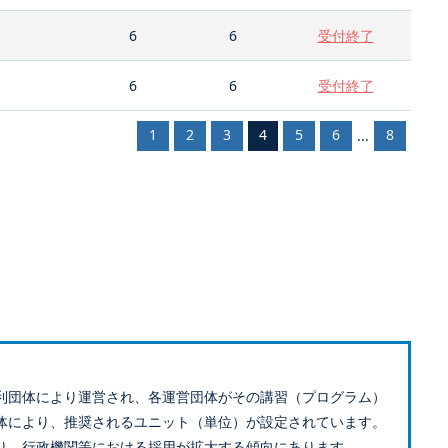
6
6
受付終了
6
6
受付終了
1
2
3
4
5
6
8
...
利団体により運営され、各運営団体がその講習（プログラム）
体により、推奨されるユニット（単位）が設定されています。
り、行政機関等における採用が拡大する傾向にあります。