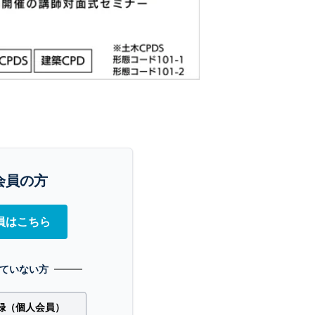
会員の方
員はこちら
ていない方
録（個人会員）