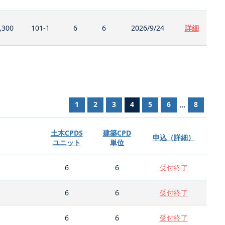
,300
101-1
6
6
2026/9/24
詳細
1
2
3
4
5
6
8
...
土木CPDS
建築CPD
申込（詳細）
ユニット
単位
6
6
受付終了
6
6
受付終了
6
6
受付終了