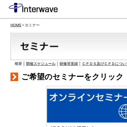
HOME
> セミナー
概要 │
開催スケジュール
│
研修等実績
│
ＣＰＤＳ及びＣＰＤについ
ご希望のセミナーをクリック