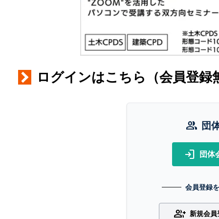
ログインはこちら（会員登録
group
団
login
団体
会員登録
group_add
新規会員