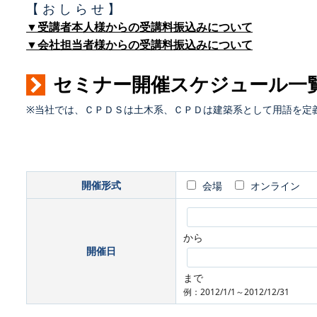
【 お し ら せ 】
▼受講者本人様からの受講料振込みについて
▼会社担当者様からの受講料振込みについて
セミナー開催スケジュール一
※当社では、ＣＰＤＳは土木系、ＣＰＤは建築系として用語を定
開催形式
会場
オンライン
から
開催日
まで
例：2012/1/1～2012/12/31