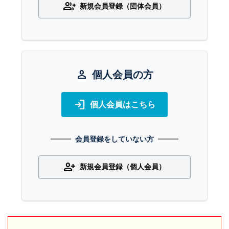
group_add
新規会員登録（団体会員）
person
個人会員の方
login
個人会員はこちら
会員登録をしていない方
person_add
新規会員登録（個人会員）