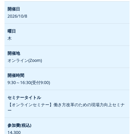
2026/10/8
木
オンライン(Zoom)
9:30～16:30(受付9:00)
【オンラインセミナー】働き方改革のための現場力向上セミナ
ー
14,300