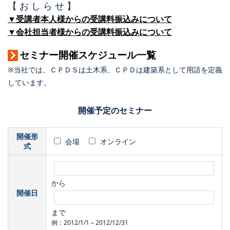
【 お し ら せ 】
▼受講者本人様からの受講料振込みについて
▼会社担当者様からの受講料振込みについて
セミナー開催スケジュール一覧
※当社では、ＣＰＤＳは土木系、ＣＰＤは建築系として用語を定義
しています。
開催予定のセミナー
開催形
会場
オンライン
式
から
開催日
まで
例：2012/1/1～2012/12/31