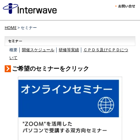
HOME
> セミナー
概要 │
開催スケジュール
│
研修等実績
│
ＣＰＤＳ及びＣＰＤにつ
いて
ご希望のセミナーをクリック