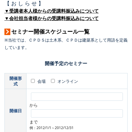
【 お し ら せ 】
▼受講者本人様からの受講料振込みについて
▼会社担当者様からの受講料振込みについて
セミナー開催スケジュール一覧
※当社では、ＣＰＤＳは土木系、ＣＰＤは建築系として用語を定義
しています。
開催予定のセミナー
開催形
会場
オンライン
式
から
開催日
まで
例：2012/1/1～2012/12/31