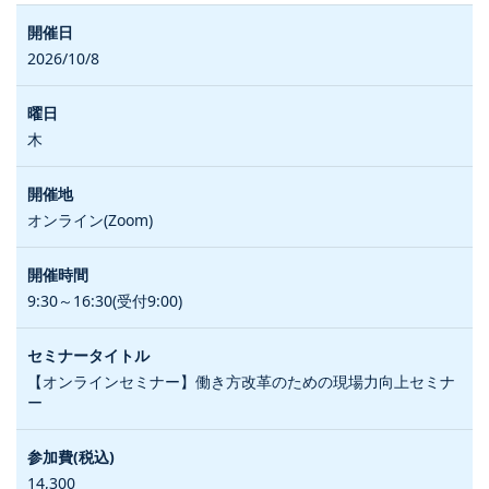
2026/10/8
木
オンライン(Zoom)
9:30～16:30(受付9:00)
【オンラインセミナー】働き方改革のための現場力向上セミナ
ー
14,300