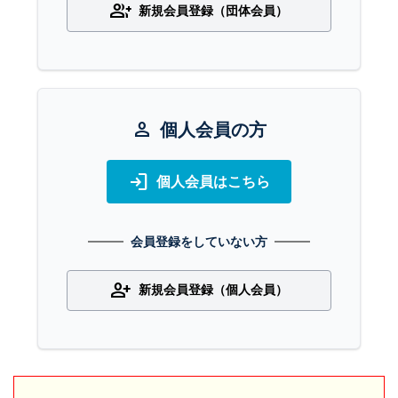
group_add
新規会員登録（団体会員）
person
個人会員の方
login
個人会員はこちら
会員登録をしていない方
person_add
新規会員登録（個人会員）