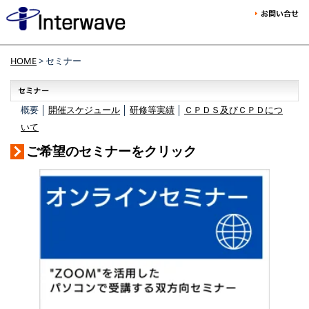
HOME
> セミナー
概要 │
開催スケジュール
│
研修等実績
│
ＣＰＤＳ及びＣＰＤにつ
いて
ご希望のセミナーをクリック