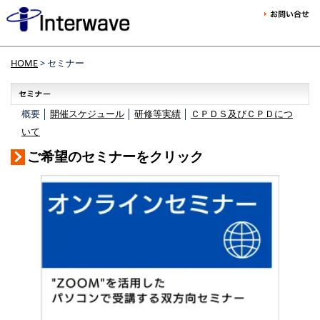
HOME
> セミナー
概要 │
開催スケジュール
│
研修等実績
│
ＣＰＤＳ及びＣＰＤにつ
いて
ご希望のセミナーをクリック