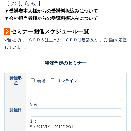
【 お し ら せ 】
▼受講者本人様からの受講料振込みについて
▼会社担当者様からの受講料振込みについて
セミナー開催スケジュール一覧
※当社では、ＣＰＤＳは土木系、ＣＰＤは建築系として用語を定義
しています。
開催予定のセミナー
開催形
会場
オンライン
式
から
開催日
まで
例：2012/1/1～2012/12/31