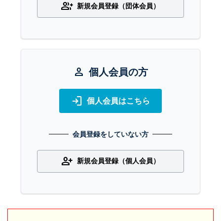
group_add
新規会員登録（団体会員）
person
個人会員の方
login
個人会員はこちら
会員登録をしていない方
person_add
新規会員登録（個人会員）