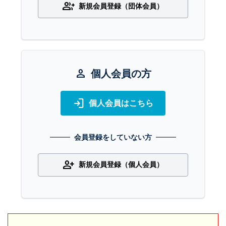
group_add
新規会員登録（団体会員）
person
個人会員の方
login
個人会員はこちら
会員登録をしていない方
person_add
新規会員登録（個人会員）