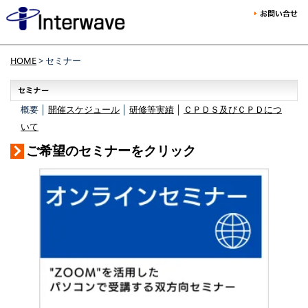
HOME
> セミナー
概要 │
開催スケジュール
│
研修等実績
│
ＣＰＤＳ及びＣＰＤにつ
いて
ご希望のセミナーをクリック