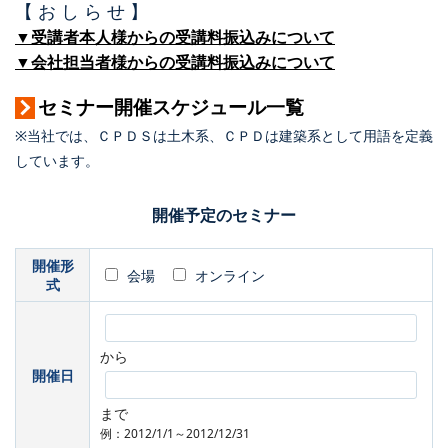
【 お し ら せ 】
▼受講者本人様からの受講料振込みについて
▼会社担当者様からの受講料振込みについて
セミナー開催スケジュール一覧
※当社では、ＣＰＤＳは土木系、ＣＰＤは建築系として用語を定義
しています。
開催予定のセミナー
開催形
会場
オンライン
式
から
開催日
まで
例：2012/1/1～2012/12/31