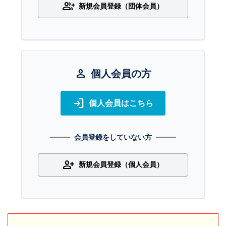
group_add
新規会員登録（団体会員）
person
個人会員の方
login
個人会員はこちら
会員登録をしていない方
person_add
新規会員登録（個人会員）