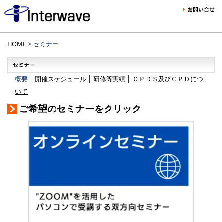
HOME
> セミナー
概要 │
開催スケジュール
│
研修等実績
│
ＣＰＤＳ及びＣＰＤにつ
いて
ご希望のセミナーをクリック