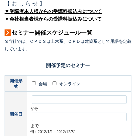
【 お し ら せ 】
▼受講者本人様からの受講料振込みについて
▼会社担当者様からの受講料振込みについて
セミナー開催スケジュール一覧
※当社では、ＣＰＤＳは土木系、ＣＰＤは建築系として用語を定義
しています。
開催予定のセミナー
開催形
会場
オンライン
式
から
開催日
まで
例：2012/1/1～2012/12/31