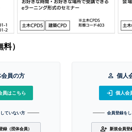
無料）
体会員の方
person
個人
login
会員はこちら
個人会
をしていない方
会員登録をし
person_add
登録（団体会員）
新規会員登