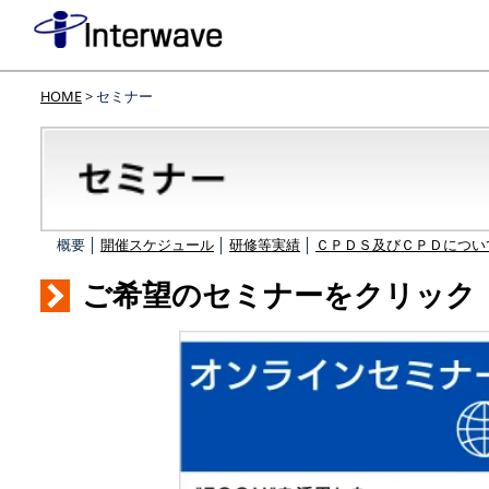
HOME
> セミナー
概要 │
開催スケジュール
│
研修等実績
│
ＣＰＤＳ及びＣＰＤについ
ご希望のセミナーをクリック