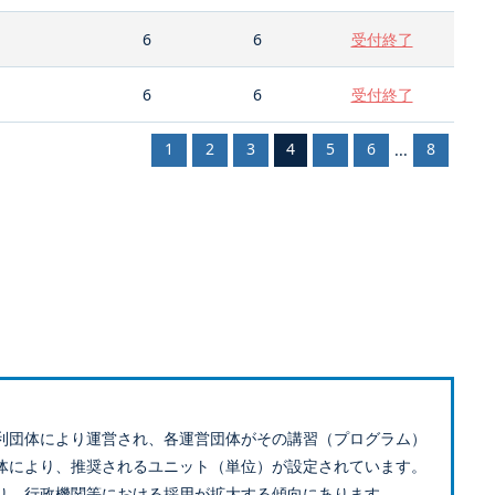
6
6
受付終了
6
6
受付終了
1
2
3
4
5
6
8
...
利団体により運営され、各運営団体がその講習（プログラム）
体により、推奨されるユニット（単位）が設定されています。
り、行政機関等における採用が拡大する傾向にあります。