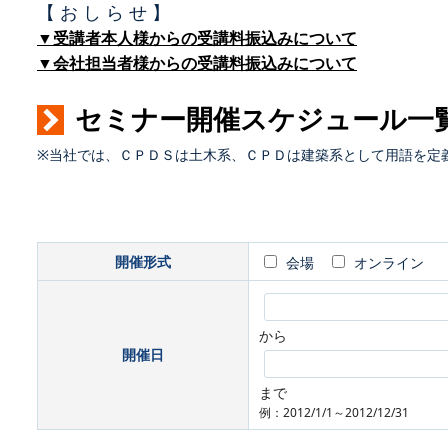
【 お し ら せ 】
▼受講者本人様からの受講料振込みについて
▼会社担当者様からの受講料振込みについて
セミナー開催スケジュール一
※当社では、ＣＰＤＳは土木系、ＣＰＤは建築系として用語を定
開催形式
会場
オンライン
から
開催日
まで
例：2012/1/1～2012/12/31