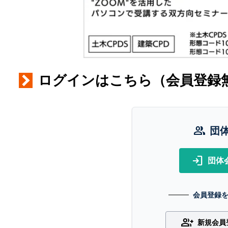
ログインはこちら（会員登録
group
団
login
団体
会員登録
group_add
新規会員