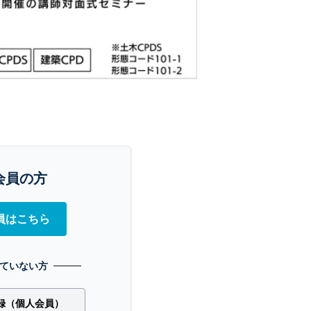
会員の方
員はこちら
ていない方
録（個人会員）