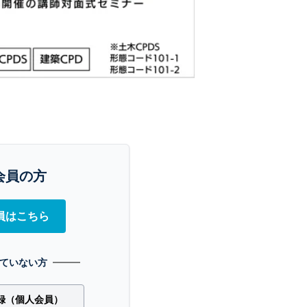
会員の方
員はこちら
ていない方
録（個人会員）