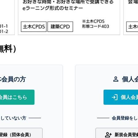
無料）
体会員の方
person
個人
login
会員はこちら
個人会
をしていない方
会員登録をし
person_add
登録（団体会員）
新規会員登