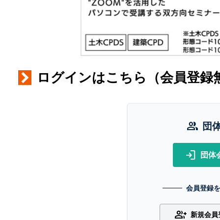
ログインはこちら（会員登録
group
団
login
団体
会員登録
group_add
新規会員