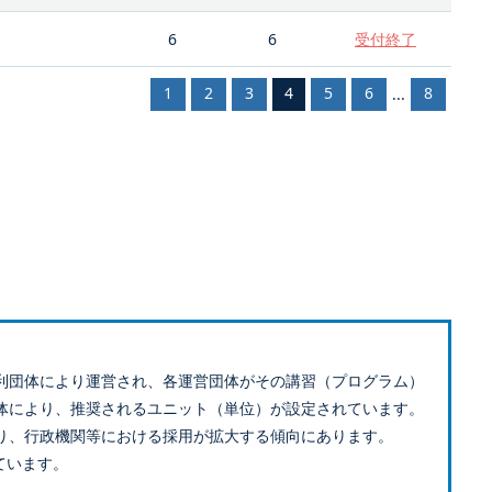
6
6
受付終了
1
2
3
4
5
6
8
...
利団体により運営され、各運営団体がその講習（プログラム）
体により、推奨されるユニット（単位）が設定されています。
り、行政機関等における採用が拡大する傾向にあります。
ています。