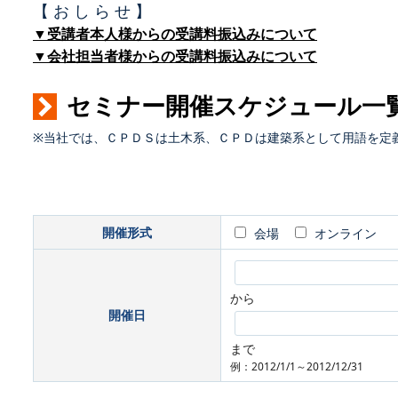
【 お し ら せ 】
▼受講者本人様からの受講料振込みについて
▼会社担当者様からの受講料振込みについて
セミナー開催スケジュール一
※当社では、ＣＰＤＳは土木系、ＣＰＤは建築系として用語を定
開催形式
会場
オンライン
から
開催日
まで
例：2012/1/1～2012/12/31