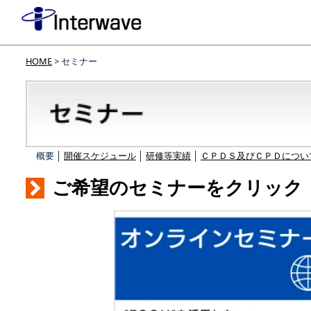
HOME
> セミナー
概要 │
開催スケジュール
│
研修等実績
│
ＣＰＤＳ及びＣＰＤについ
ご希望のセミナーをクリック