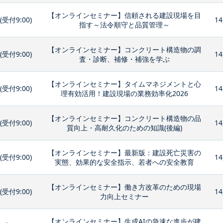
【オンラインセミナー】信頼される建設現場を目
0(受付9:00)
14
指す～法令順守と品質管理～
【オンラインセミナー】コンクリート構造物の調
0(受付9:00)
14
査・診断、補修・補強を学ぶ
【オンラインセミナー】タイムマネジメントと心
0(受付9:00)
14
理有効活用！建設現場の業務効率化2026
【オンラインセミナー】コンクリート構造物の品
0(受付9:00)
14
質向上・高耐久化のための知識(後編)
【オンラインセミナー】最新版：建設死亡災害の
0(受付9:00)
14
実態、効果的な安全指示、若者への安全教育
【オンラインセミナー】働き方改革のための現場
0(受付9:00)
14
力向上セミナー
【オンラインセミナー】生成AIの急速な進歩が建