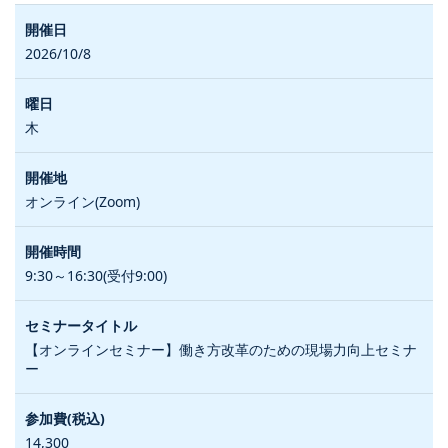
2026/10/8
木
オンライン(Zoom)
9:30～16:30(受付9:00)
【オンラインセミナー】働き方改革のための現場力向上セミナ
ー
14,300