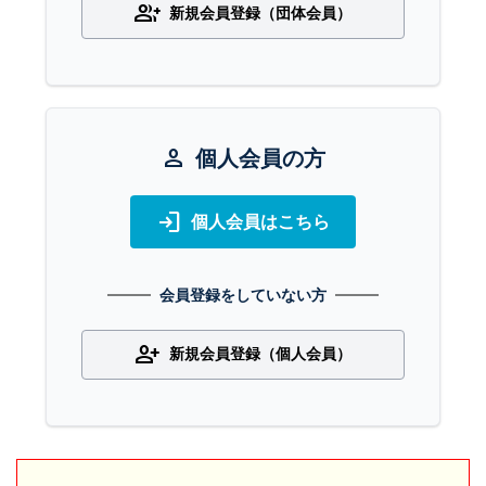
group_add
新規会員登録（団体会員）
person
個人会員の方
login
個人会員はこちら
会員登録をしていない方
person_add
新規会員登録（個人会員）