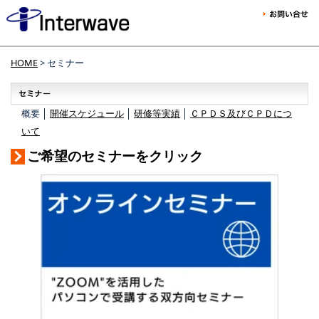
HOME
> セミナー
概要 │
開催スケジュール
│
研修等実績
│
ＣＰＤＳ及びＣＰＤにつ
いて
ご希望のセミナーをクリック