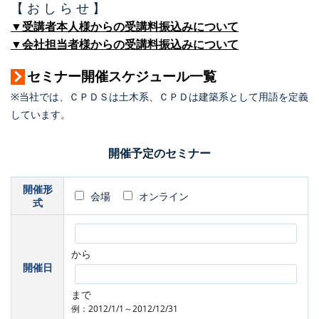
【 お し ら せ 】
▼受講者本人様からの受講料振込みについて
▼会社担当者様からの受講料振込みについて
セミナー開催スケジュール一覧
※当社では、ＣＰＤＳは土木系、ＣＰＤは建築系として用語を定義
しています。
開催予定のセミナー
開催形
会場
オンライン
式
から
開催日
まで
例：2012/1/1～2012/12/31