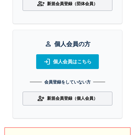
group_add
新規会員登録（団体会員）
person
個人会員の方
login
個人会員はこちら
会員登録をしていない方
person_add
新規会員登録（個人会員）