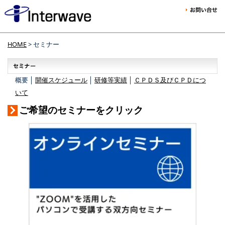
HOME
> セミナー
概要 │
開催スケジュール
│
研修等実績
│
ＣＰＤＳ及びＣＰＤにつ
いて
ご希望のセミナーをクリック