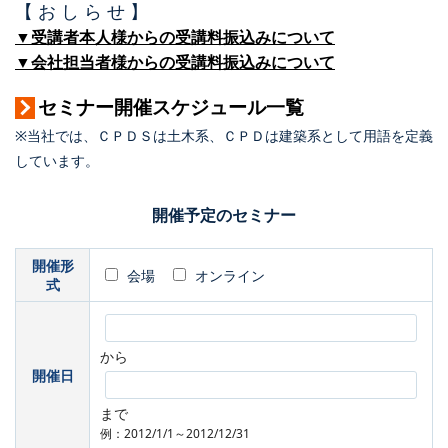
【 お し ら せ 】
▼受講者本人様からの受講料振込みについて
▼会社担当者様からの受講料振込みについて
セミナー開催スケジュール一覧
※当社では、ＣＰＤＳは土木系、ＣＰＤは建築系として用語を定義
しています。
開催予定のセミナー
開催形
会場
オンライン
式
から
開催日
まで
例：2012/1/1～2012/12/31