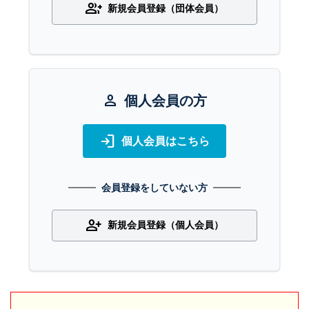
group_add
新規会員登録（団体会員）
person
個人会員の方
login
個人会員はこちら
会員登録をしていない方
person_add
新規会員登録（個人会員）