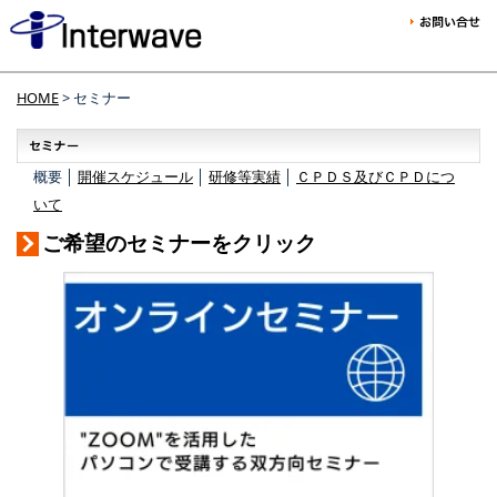
HOME
> セミナー
概要 │
開催スケジュール
│
研修等実績
│
ＣＰＤＳ及びＣＰＤにつ
いて
ご希望のセミナーをクリック