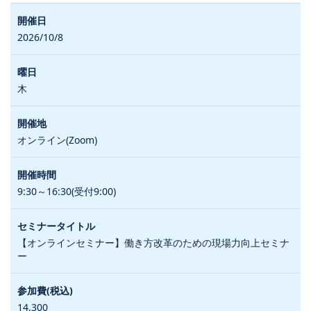
2026/10/8
木
オンライン(Zoom)
9:30～16:30(受付9:00)
【オンラインセミナー】働き方改革のための現場力向上セミナ
ー
14,300