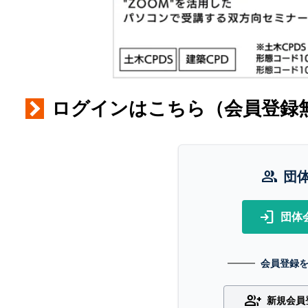
ログインはこちら（会員登録
group
団
login
団体
会員登録
group_add
新規会員