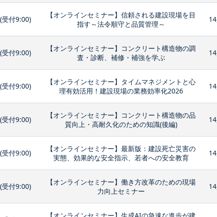
【オンラインセミナー】信頼される建設現場を目
0(受付9:00)
14
指す～法令順守と品質管理～
【オンラインセミナー】コンクリート構造物の調
0(受付9:00)
14
査・診断、補修・補強を学ぶ
【オンラインセミナー】タイムマネジメントと心
0(受付9:00)
14
理有効活用！建設現場の業務効率化2026
【オンラインセミナー】コンクリート構造物の品
0(受付9:00)
14
質向上・高耐久化のための知識(後編)
【オンラインセミナー】最新版：建設死亡災害の
0(受付9:00)
14
実態、効果的な安全指示、若者への安全教育
【オンラインセミナー】働き方改革のための現場
0(受付9:00)
14
力向上セミナー
【オンラインセミナー】生成AIの急速な進歩が建