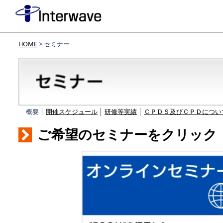
HOME
> セミナー
概要 │
開催スケジュール
│
研修等実績
│
ＣＰＤＳ及びＣＰＤについ
ご希望のセミナーをクリック