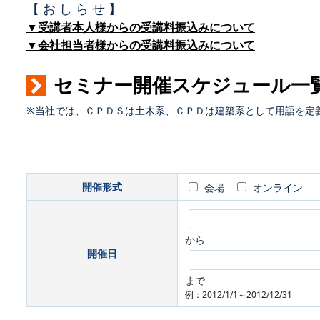
【 お し ら せ 】
▼受講者本人様からの受講料振込みについて
▼会社担当者様からの受講料振込みについて
セミナー開催スケジュール一
※当社では、ＣＰＤＳは土木系、ＣＰＤは建築系として用語を定
開催形式
会場
オンライン
から
開催日
まで
例：2012/1/1～2012/12/31