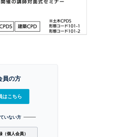
会員の方
員はこちら
ていない方
録（個人会員）