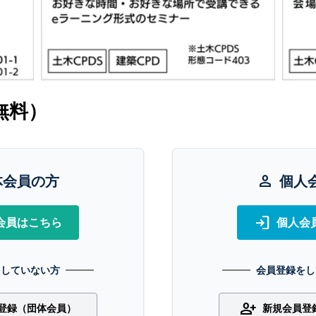
無料）
体会員の方
person
個人
login
会員はこちら
個人会
をしていない方
会員登録をし
person_add
登録（団体会員）
新規会員登