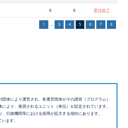
6
6
受付終了
1
3
4
5
6
7
8
...
利団体により運営され、各運営団体がその講習（プログラム）
体により、推奨されるユニット（単位）が設定されています。
り、行政機関等における採用が拡大する傾向にあります。
ています。