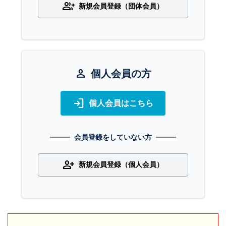
group_add
新規会員登録（団体会員）
person
個人会員の方
login
個人会員はこちら
会員登録をしていない方
person_add
新規会員登録（個人会員）