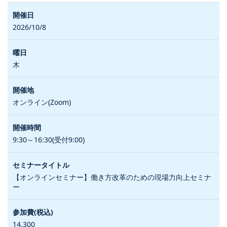
2026/10/8
木
オンライン(Zoom)
9:30～16:30(受付9:00)
【オンラインセミナー】働き方改革のための現場力向上セミナ
ー
14,300