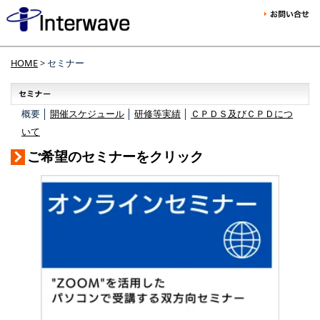
HOME
> セミナー
概要 │
開催スケジュール
│
研修等実績
│
ＣＰＤＳ及びＣＰＤにつ
いて
ご希望のセミナーをクリック