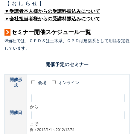
【 お し ら せ 】
▼受講者本人様からの受講料振込みについて
▼会社担当者様からの受講料振込みについて
セミナー開催スケジュール一覧
※当社では、ＣＰＤＳは土木系、ＣＰＤは建築系として用語を定義
しています。
開催予定のセミナー
開催形
会場
オンライン
式
から
開催日
まで
例：2012/1/1～2012/12/31