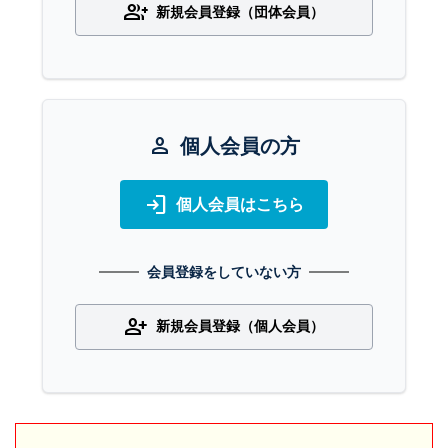
group_add
新規会員登録（団体会員）
person
個人会員の方
login
個人会員はこちら
会員登録をしていない方
person_add
新規会員登録（個人会員）