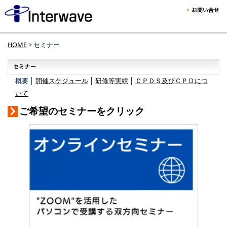
HOME
> セミナー
概要 │
開催スケジュール
│
研修等実績
│
ＣＰＤＳ及びＣＰＤにつ
いて
ご希望のセミナーをクリック