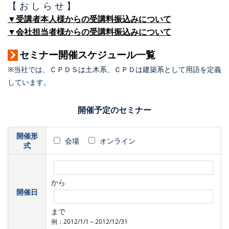
【 お し ら せ 】
▼受講者本人様からの受講料振込みについて
▼会社担当者様からの受講料振込みについて
セミナー開催スケジュール一覧
※当社では、ＣＰＤＳは土木系、ＣＰＤは建築系として用語を定義
しています。
開催予定のセミナー
開催形
会場
オンライン
式
から
開催日
まで
例：2012/1/1～2012/12/31