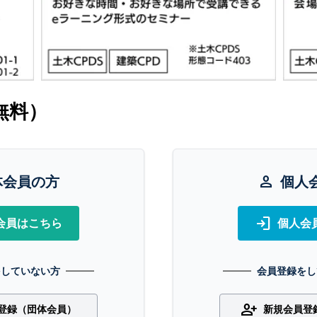
無料）
体会員の方
person
個人
login
会員はこちら
個人会
をしていない方
会員登録をし
person_add
登録（団体会員）
新規会員登