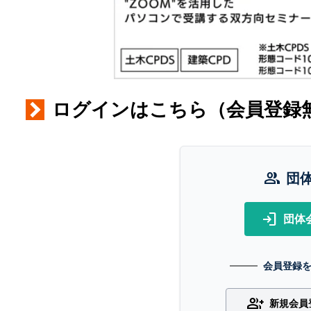
ログインはこちら（会員登録
group
団
login
団体
会員登録
group_add
新規会員