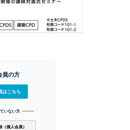
会員の方
員はこちら
ていない方
録（個人会員）