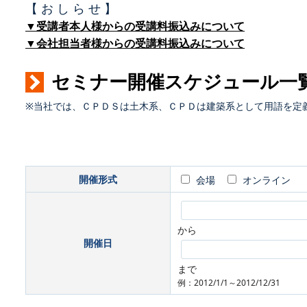
【 お し ら せ 】
▼受講者本人様からの受講料振込みについて
▼会社担当者様からの受講料振込みについて
セミナー開催スケジュール一
※当社では、ＣＰＤＳは土木系、ＣＰＤは建築系として用語を定
開催形式
会場
オンライン
から
開催日
まで
例：2012/1/1～2012/12/31