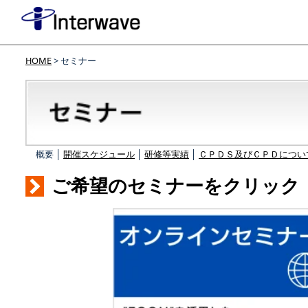
HOME
> セミナー
概要 │
開催スケジュール
│
研修等実績
│
ＣＰＤＳ及びＣＰＤについ
ご希望のセミナーをクリック