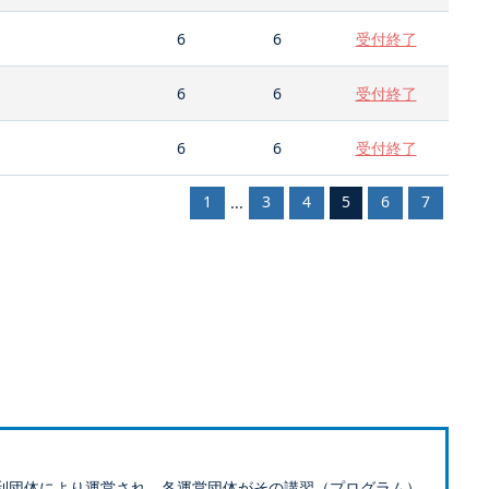
6
6
受付終了
6
6
受付終了
6
6
受付終了
1
3
4
5
6
7
...
利団体により運営され、各運営団体がその講習（プログラム）