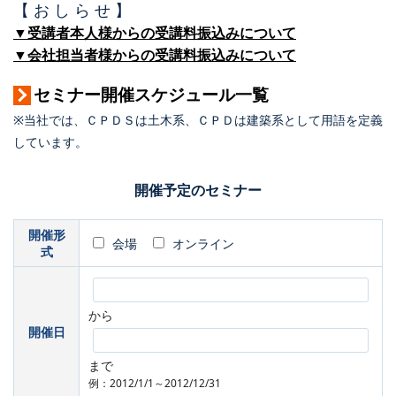
【 お し ら せ 】
▼受講者本人様からの受講料振込みについて
▼会社担当者様からの受講料振込みについて
セミナー開催スケジュール一覧
※当社では、ＣＰＤＳは土木系、ＣＰＤは建築系として用語を定義
しています。
開催予定のセミナー
開催形
会場
オンライン
式
から
開催日
まで
例：2012/1/1～2012/12/31