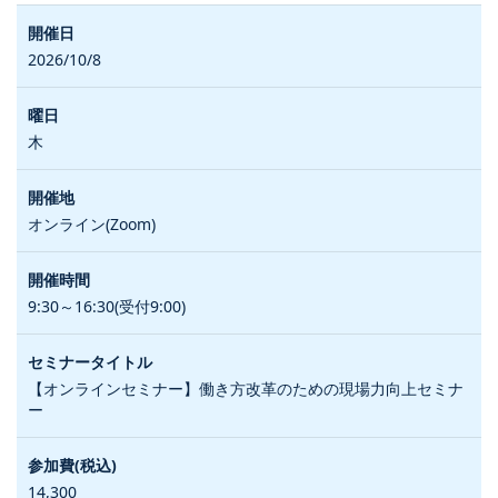
2026/10/8
木
オンライン(Zoom)
9:30～16:30(受付9:00)
【オンラインセミナー】働き方改革のための現場力向上セミナ
ー
14,300