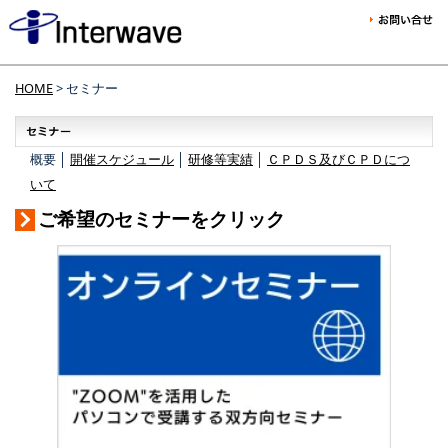
HOME
> セミナー
概要 │
開催スケジュール
│
研修等実績
│
ＣＰＤＳ及びＣＰＤにつ
いて
ご希望のセミナーをクリック