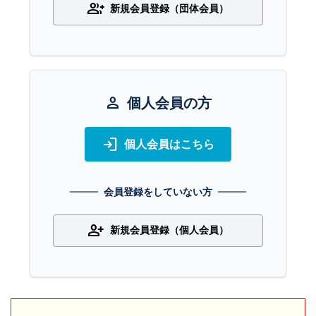
group_add
新規会員登録（団体会員）
person
個人会員の方
login
個人会員はこちら
会員登録をしていない方
person_add
新規会員登録（個人会員）