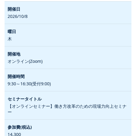
2026/10/8
木
オンライン(Zoom)
9:30～16:30(受付9:00)
【オンラインセミナー】働き方改革のための現場力向上セミナ
ー
14,300