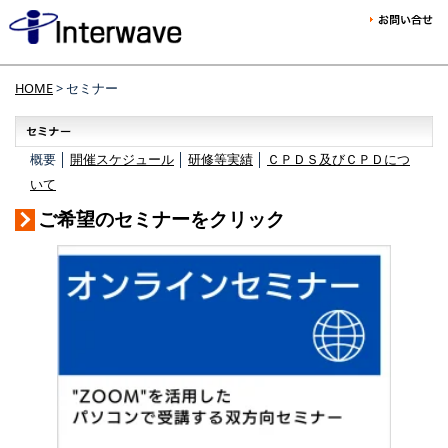
HOME
> セミナー
概要 │
開催スケジュール
│
研修等実績
│
ＣＰＤＳ及びＣＰＤにつ
いて
ご希望のセミナーをクリック