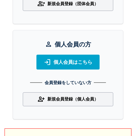
group_add
新規会員登録（団体会員）
person
個人会員の方
login
個人会員はこちら
会員登録をしていない方
person_add
新規会員登録（個人会員）