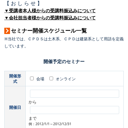
【 お し ら せ 】
▼受講者本人様からの受講料振込みについて
▼会社担当者様からの受講料振込みについて
セミナー開催スケジュール一覧
※当社では、ＣＰＤＳは土木系、ＣＰＤは建築系として用語を定義
しています。
開催予定のセミナー
開催形
会場
オンライン
式
から
開催日
まで
例：2012/1/1～2012/12/31