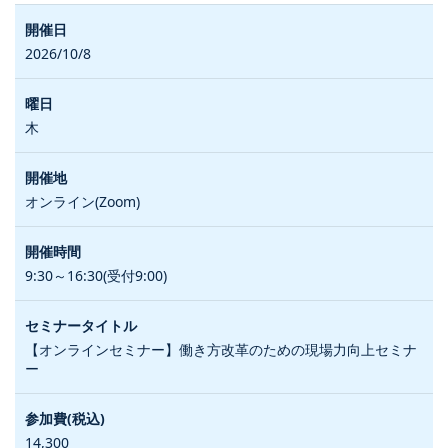
2026/10/8
木
オンライン(Zoom)
9:30～16:30(受付9:00)
【オンラインセミナー】働き方改革のための現場力向上セミナ
ー
14,300