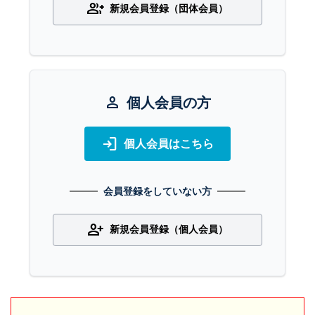
group_add
新規会員登録（団体会員）
person
個人会員の方
login
個人会員はこちら
会員登録をしていない方
person_add
新規会員登録（個人会員）