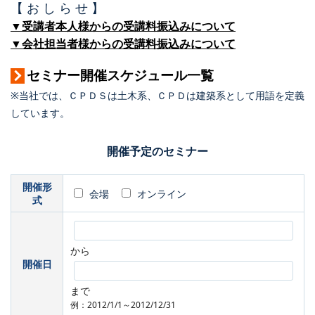
【 お し ら せ 】
▼受講者本人様からの受講料振込みについて
▼会社担当者様からの受講料振込みについて
セミナー開催スケジュール一覧
※当社では、ＣＰＤＳは土木系、ＣＰＤは建築系として用語を定義
しています。
開催予定のセミナー
開催形
会場
オンライン
式
から
開催日
まで
例：2012/1/1～2012/12/31