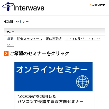
HOME
> セミナー
概要 │
開催スケジュール
│
研修等実績
│
ＣＰＤＳ及びＣＰＤにつ
いて
ご希望のセミナーをクリック