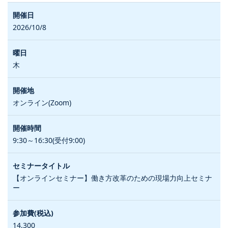
2026/10/8
木
オンライン(Zoom)
9:30～16:30(受付9:00)
【オンラインセミナー】働き方改革のための現場力向上セミナ
ー
14,300