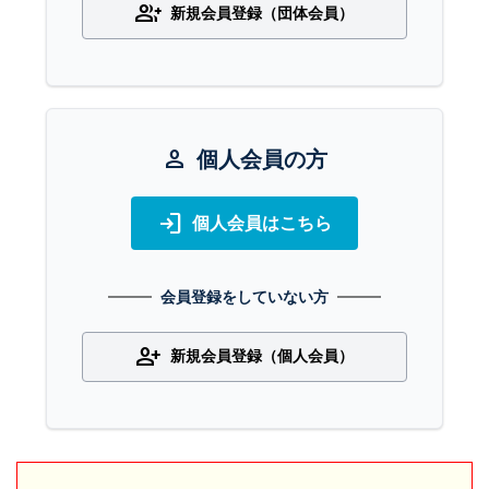
group_add
新規会員登録（団体会員）
person
個人会員の方
login
個人会員はこちら
会員登録をしていない方
person_add
新規会員登録（個人会員）