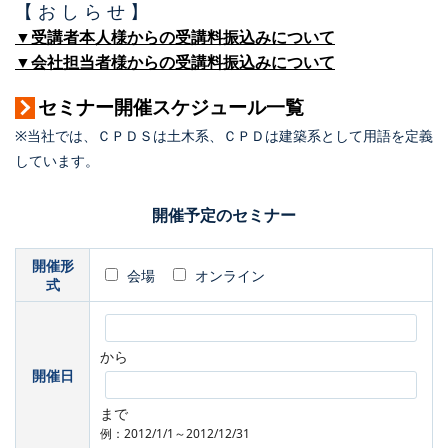
【 お し ら せ 】
▼受講者本人様からの受講料振込みについて
▼会社担当者様からの受講料振込みについて
セミナー開催スケジュール一覧
※当社では、ＣＰＤＳは土木系、ＣＰＤは建築系として用語を定義
しています。
開催予定のセミナー
開催形
会場
オンライン
式
から
開催日
まで
例：2012/1/1～2012/12/31