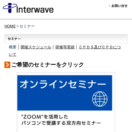
HOME
> セミナー
概要 │
開催スケジュール
│
研修等実績
│
ＣＰＤＳ及びＣＰＤにつ
いて
ご希望のセミナーをクリック