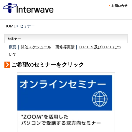
HOME
> セミナー
概要 │
開催スケジュール
│
研修等実績
│
ＣＰＤＳ及びＣＰＤにつ
いて
ご希望のセミナーをクリック