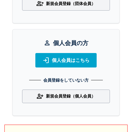
group_add
新規会員登録（団体会員）
person
個人会員の方
login
個人会員はこちら
会員登録をしていない方
person_add
新規会員登録（個人会員）