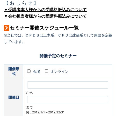
【 お し ら せ 】
▼受講者本人様からの受講料振込みについて
▼会社担当者様からの受講料振込みについて
セミナー開催スケジュール一覧
※当社では、ＣＰＤＳは土木系、ＣＰＤは建築系として用語を定義
しています。
開催予定のセミナー
開催形
会場
オンライン
式
から
開催日
まで
例：2012/1/1～2012/12/31