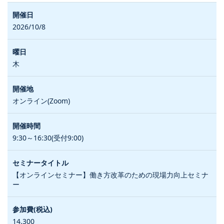
2026/10/8
木
オンライン(Zoom)
9:30～16:30(受付9:00)
【オンラインセミナー】働き方改革のための現場力向上セミナ
ー
14,300