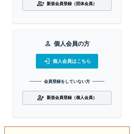
group_add
新規会員登録（団体会員）
person
個人会員の方
login
個人会員はこちら
会員登録をしていない方
person_add
新規会員登録（個人会員）