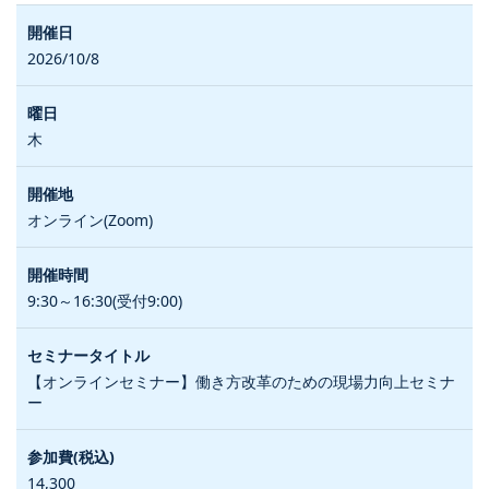
2026/10/8
木
オンライン(Zoom)
9:30～16:30(受付9:00)
【オンラインセミナー】働き方改革のための現場力向上セミナ
ー
14,300