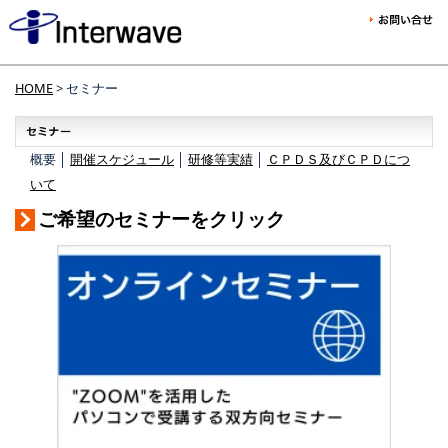
HOME
> セミナー
概要 │
開催スケジュール
│
研修等実績
│
ＣＰＤＳ及びＣＰＤにつ
いて
ご希望のセミナーをクリック