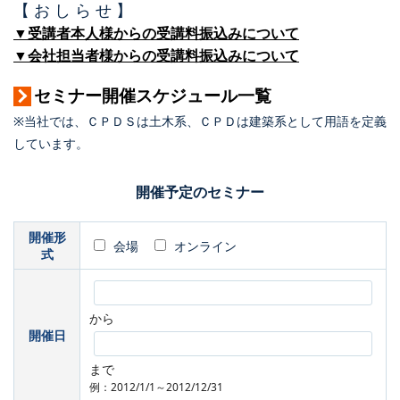
【 お し ら せ 】
▼受講者本人様からの受講料振込みについて
▼会社担当者様からの受講料振込みについて
セミナー開催スケジュール一覧
※当社では、ＣＰＤＳは土木系、ＣＰＤは建築系として用語を定義
しています。
開催予定のセミナー
開催形
会場
オンライン
式
から
開催日
まで
例：2012/1/1～2012/12/31