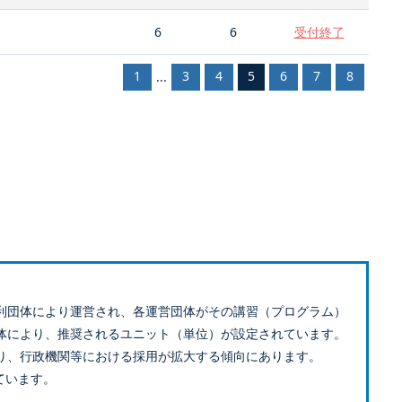
6
6
受付終了
1
3
4
5
6
7
8
...
利団体により運営され、各運営団体がその講習（プログラム）
体により、推奨されるユニット（単位）が設定されています。
り、行政機関等における採用が拡大する傾向にあります。
ています。