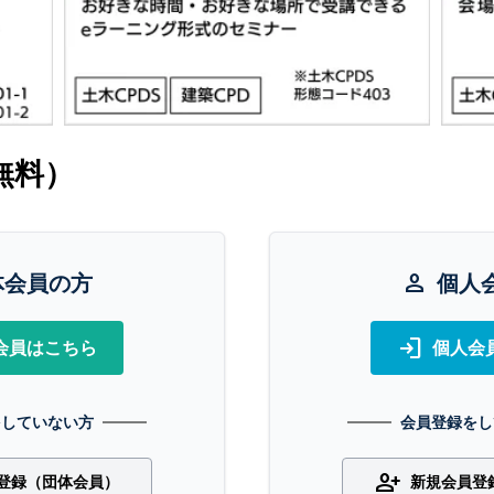
無料）
体会員の方
person
個人
login
会員はこちら
個人会
をしていない方
会員登録をし
person_add
登録（団体会員）
新規会員登