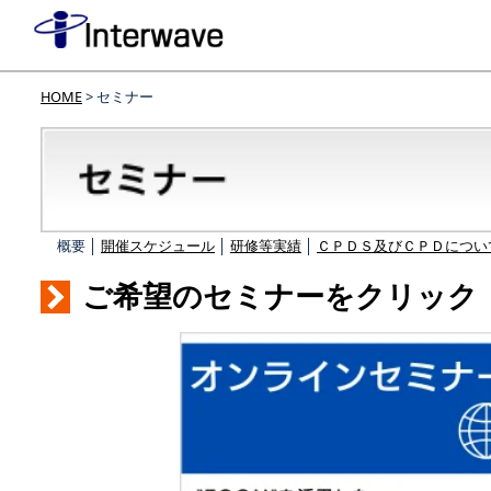
HOME
> セミナー
概要 │
開催スケジュール
│
研修等実績
│
ＣＰＤＳ及びＣＰＤについ
ご希望のセミナーをクリック