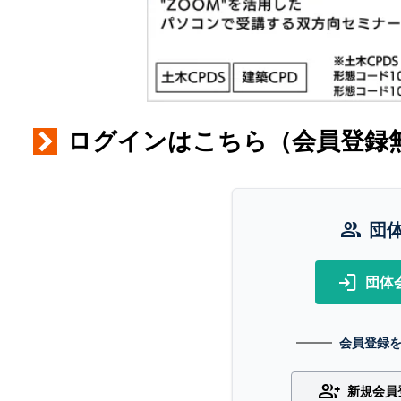
ログインはこちら（会員登録
group
団
login
団体
会員登録
group_add
新規会員