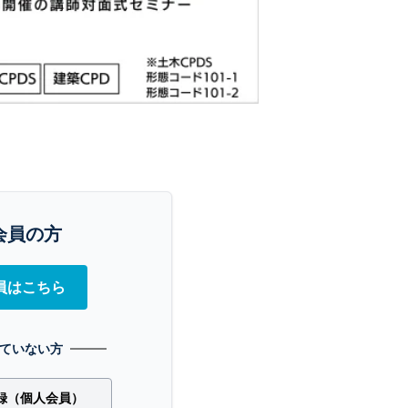
会員の方
員はこちら
ていない方
録（個人会員）