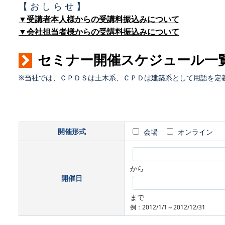
【 お し ら せ 】
▼受講者本人様からの受講料振込みについて
▼会社担当者様からの受講料振込みについて
セミナー開催スケジュール一
※当社では、ＣＰＤＳは土木系、ＣＰＤは建築系として用語を定
開催形式
会場
オンライン
から
開催日
まで
例：2012/1/1～2012/12/31