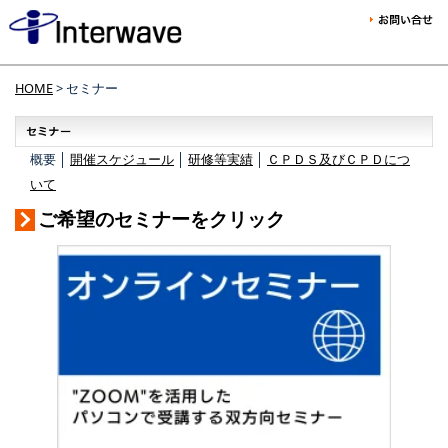
HOME
> セミナー
概要 │
開催スケジュール
│
研修等実績
│
ＣＰＤＳ及びＣＰＤにつ
いて
ご希望のセミナーをクリック