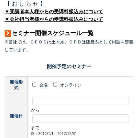
【 お し ら せ 】
▼受講者本人様からの受講料振込みについて
▼会社担当者様からの受講料振込みについて
セミナー開催スケジュール一覧
※当社では、ＣＰＤＳは土木系、ＣＰＤは建築系として用語を定義
しています。
開催予定のセミナー
開催形
会場
オンライン
式
から
開催日
まで
例：2012/1/1～2012/12/31