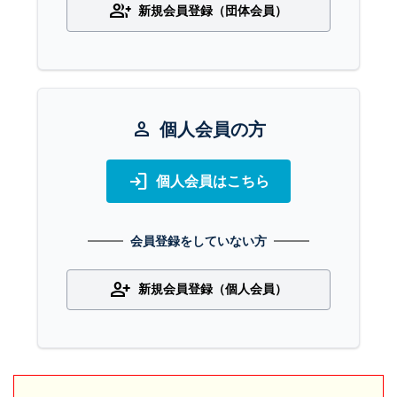
group_add
新規会員登録（団体会員）
person
個人会員の方
login
個人会員はこちら
会員登録をしていない方
person_add
新規会員登録（個人会員）