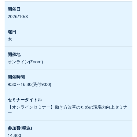
2026/10/8
木
オンライン(Zoom)
9:30～16:30(受付9:00)
【オンラインセミナー】働き方改革のための現場力向上セミナ
ー
14,300