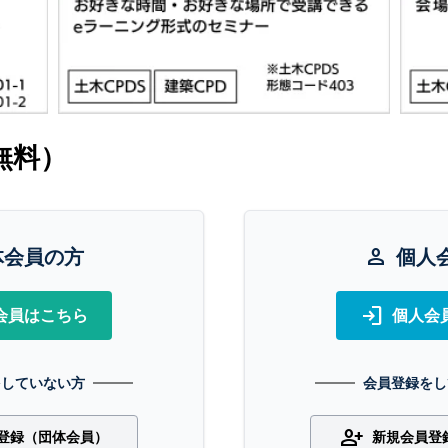
無料）
体会員の方
person
個人
login
会員はこちら
個人会
をしていない方
会員登録をし
person_add
登録（団体会員）
新規会員登