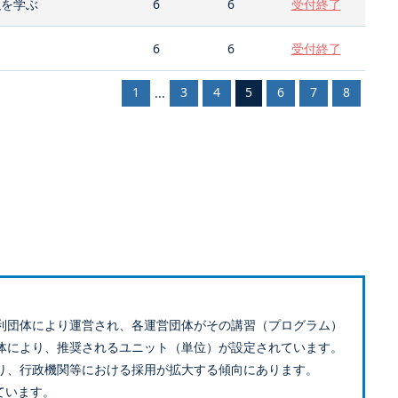
強を学ぶ
6
6
受付終了
6
6
受付終了
1
3
4
5
6
7
8
...
利団体により運営され、各運営団体がその講習（プログラム）
体により、推奨されるユニット（単位）が設定されています。
り、行政機関等における採用が拡大する傾向にあります。
ています。