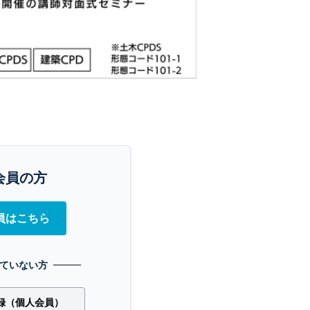
会員の方
員はこちら
ていない方
録（個人会員）