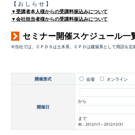
【 お し ら せ 】
▼受講者本人様からの受講料振込みについて
▼会社担当者様からの受講料振込みについて
セミナー開催スケジュール一
※当社では、ＣＰＤＳは土木系、ＣＰＤは建築系として用語を定
開催形式
会場
オンライン
から
開催日
まで
例：2012/1/1～2012/12/31