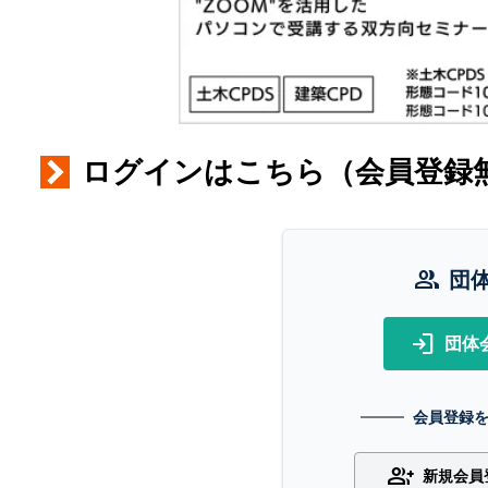
ログインはこちら（会員登録
group
団
login
団体
会員登録
group_add
新規会員