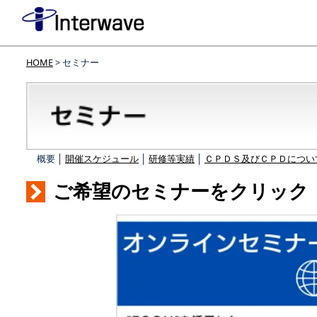
HOME
> セミナー
概要 │
開催スケジュール
│
研修等実績
│
ＣＰＤＳ及びＣＰＤについ
ご希望のセミナーをクリック