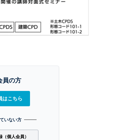
会員の方
員はこちら
ていない方
録（個人会員）