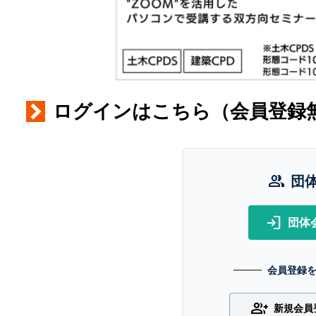
ログインはこちら（会員登録
group
団
login
団体
会員登録
group_add
新規会員