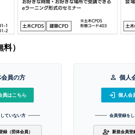
無料）
体会員の方
person
個人
login
会員はこちら
個人会
をしていない方
会員登録をし
person_add
登録（団体会員）
新規会員登