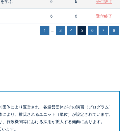
強を学ぶ
6
6
受付終了
6
6
受付終了
1
3
4
5
6
7
8
...
利団体により運営され、各運営団体がその講習（プログラム）
体により、推奨されるユニット（単位）が設定されています。
り、行政機関等における採用が拡大する傾向にあります。
ています。