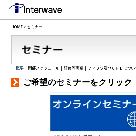
HOME
> セミナー
概要 │
開催スケジュール
│
研修等実績
│
ＣＰＤＳ及びＣＰＤについ
ご希望のセミナーをクリック