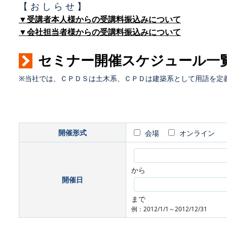
【 お し ら せ 】
▼受講者本人様からの受講料振込みについて
▼会社担当者様からの受講料振込みについて
セミナー開催スケジュール一
※当社では、ＣＰＤＳは土木系、ＣＰＤは建築系として用語を定
開催形式
会場
オンライン
から
開催日
まで
例：2012/1/1～2012/12/31