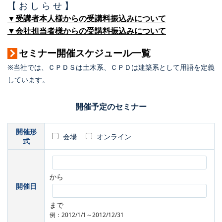
【 お し ら せ 】
▼受講者本人様からの受講料振込みについて
▼会社担当者様からの受講料振込みについて
セミナー開催スケジュール一覧
※当社では、ＣＰＤＳは土木系、ＣＰＤは建築系として用語を定義
しています。
開催予定のセミナー
開催形
会場
オンライン
式
から
開催日
まで
例：2012/1/1～2012/12/31