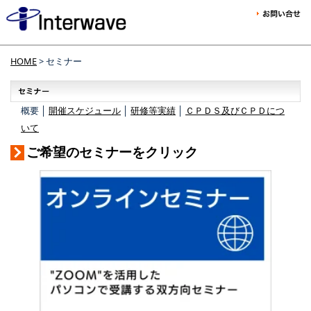
HOME
> セミナー
概要 │
開催スケジュール
│
研修等実績
│
ＣＰＤＳ及びＣＰＤにつ
いて
ご希望のセミナーをクリック