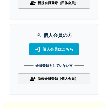
group_add
新規会員登録（団体会員）
person
個人会員の方
login
個人会員はこちら
会員登録をしていない方
person_add
新規会員登録（個人会員）