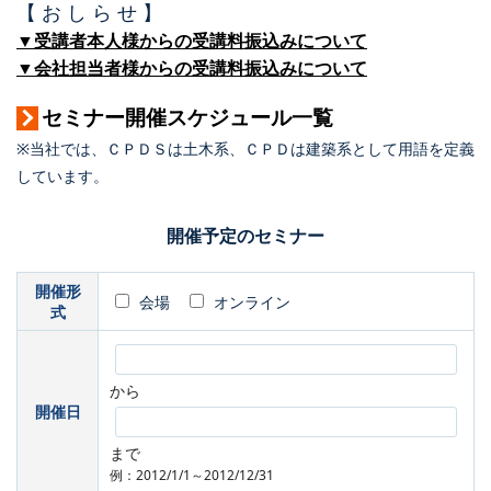
【 お し ら せ 】
▼受講者本人様からの受講料振込みについて
▼会社担当者様からの受講料振込みについて
セミナー開催スケジュール一覧
※当社では、ＣＰＤＳは土木系、ＣＰＤは建築系として用語を定義
しています。
開催予定のセミナー
開催形
会場
オンライン
式
から
開催日
まで
例：2012/1/1～2012/12/31