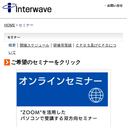
HOME
> セミナー
概要 │
開催スケジュール
│
研修等実績
│
ＣＰＤＳ及びＣＰＤにつ
いて
ご希望のセミナーをクリック