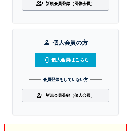
group_add
新規会員登録（団体会員）
person
個人会員の方
login
個人会員はこちら
会員登録をしていない方
person_add
新規会員登録（個人会員）