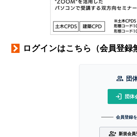
ログインはこちら（会員登録
group
団
login
団体
会員登録
group_add
新規会員