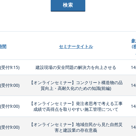
参
時間
セミナータイトル
(
0(受付9:15)
建設現場の安全問題の解決力を向上させる
14
【オンラインセミナー】コンクリート構造物の品
0(受付9:00)
14
質向上・高耐久化のための知識(前編)
【オンラインセミナー】発注者思考で考える工事
0(受付9:00)
14
成績で高得点を取りやすい施工管理について
【オンラインセミナー】地域住民から見た自然災
0(受付9:00)
14
害と建設業の存在意義