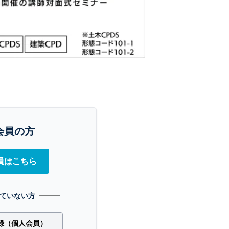
会員の方
員はこちら
ていない方
録（個人会員）