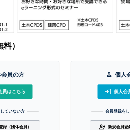
無料）
体会員の方
person
個人
login
会員はこちら
個人会
をしていない方
会員登録をし
person_add
登録（団体会員）
新規会員登