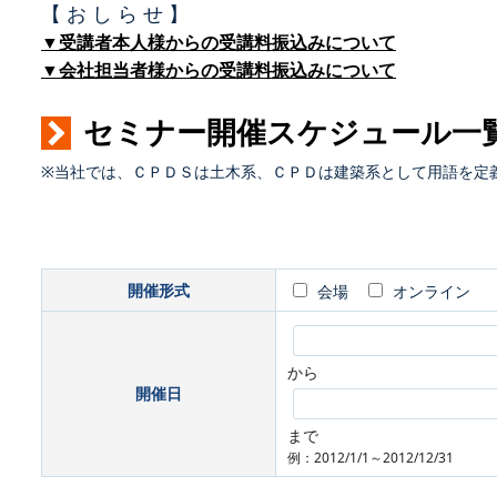
【 お し ら せ 】
▼受講者本人様からの受講料振込みについて
▼会社担当者様からの受講料振込みについて
セミナー開催スケジュール一
※当社では、ＣＰＤＳは土木系、ＣＰＤは建築系として用語を定
開催形式
会場
オンライン
から
開催日
まで
例：2012/1/1～2012/12/31