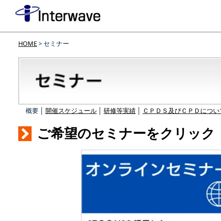
HOME
> セミナー
概要 │
開催スケジュール
│
研修等実績
│
ＣＰＤＳ及びＣＰＤについ
ご希望のセミナーをクリック