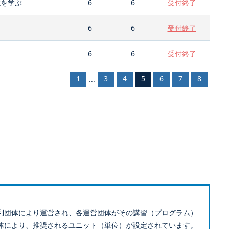
強を学ぶ
6
6
受付終了
6
6
受付終了
6
6
受付終了
1
3
4
5
6
7
8
...
利団体により運営され、各運営団体がその講習（プログラム）
体により、推奨されるユニット（単位）が設定されています。