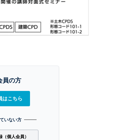
会員の方
員はこちら
ていない方
録（個人会員）