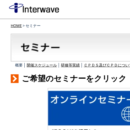
HOME
> セミナー
概要 │
開催スケジュール
│
研修等実績
│
ＣＰＤＳ及びＣＰＤについ
ご希望のセミナーをクリック