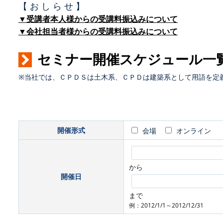
【 お し ら せ 】
▼受講者本人様からの受講料振込みについて
▼会社担当者様からの受講料振込みについて
セミナー開催スケジュール一
※当社では、ＣＰＤＳは土木系、ＣＰＤは建築系として用語を定
開催形式
会場
オンライン
から
開催日
まで
例：2012/1/1～2012/12/31