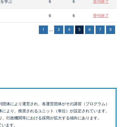
強を学ぶ
6
6
受付終了
6
6
受付終了
1
3
4
5
6
7
8
...
利団体により運営され、各運営団体がその講習（プログラム）
体により、推奨されるユニット（単位）が設定されています。
り、行政機関等における採用が拡大する傾向にあります。
ています。