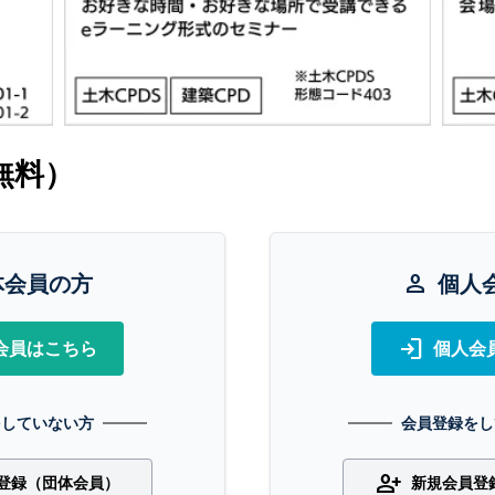
無料）
体会員の方
person
個人
login
会員はこちら
個人会
をしていない方
会員登録をし
person_add
登録（団体会員）
新規会員登