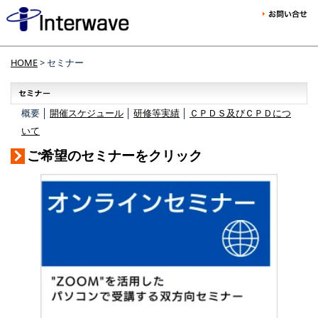
HOME
> セミナー
概要 │
開催スケジュール
│
研修等実績
│
ＣＰＤＳ及びＣＰＤにつ
いて
ご希望のセミナーをクリック