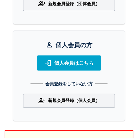
group_add
新規会員登録（団体会員）
person
個人会員の方
login
個人会員はこちら
会員登録をしていない方
person_add
新規会員登録（個人会員）