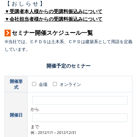
【 お し ら せ 】
▼受講者本人様からの受講料振込みについて
▼会社担当者様からの受講料振込みについて
セミナー開催スケジュール一覧
※当社では、ＣＰＤＳは土木系、ＣＰＤは建築系として用語を定義
しています。
開催予定のセミナー
開催形
会場
オンライン
式
から
開催日
まで
例：2012/1/1～2012/12/31