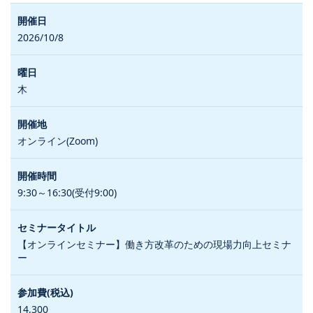
2026/10/8
木
オンライン(Zoom)
9:30～16:30(受付9:00)
【オンラインセミナー】働き方改革のための現場力向上セミナ
ー
14,300