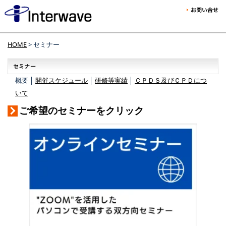
HOME
> セミナー
概要 │
開催スケジュール
│
研修等実績
│
ＣＰＤＳ及びＣＰＤにつ
いて
ご希望のセミナーをクリック