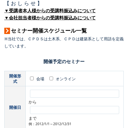
【 お し ら せ 】
▼受講者本人様からの受講料振込みについて
▼会社担当者様からの受講料振込みについて
セミナー開催スケジュール一覧
※当社では、ＣＰＤＳは土木系、ＣＰＤは建築系として用語を定義
しています。
開催予定のセミナー
開催形
会場
オンライン
式
から
開催日
まで
例：2012/1/1～2012/12/31