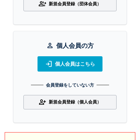
group_add
新規会員登録（団体会員）
person
個人会員の方
login
個人会員はこちら
会員登録をしていない方
person_add
新規会員登録（個人会員）