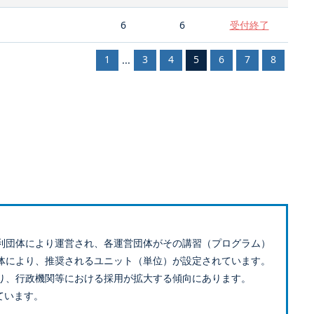
6
6
受付終了
1
3
4
5
6
7
8
...
利団体により運営され、各運営団体がその講習（プログラム）
体により、推奨されるユニット（単位）が設定されています。
り、行政機関等における採用が拡大する傾向にあります。
ています。