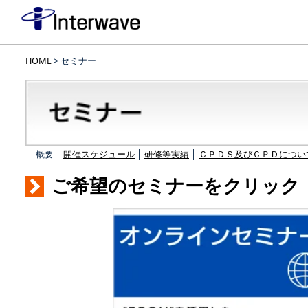
HOME
> セミナー
概要 │
開催スケジュール
│
研修等実績
│
ＣＰＤＳ及びＣＰＤについ
ご希望のセミナーをクリック