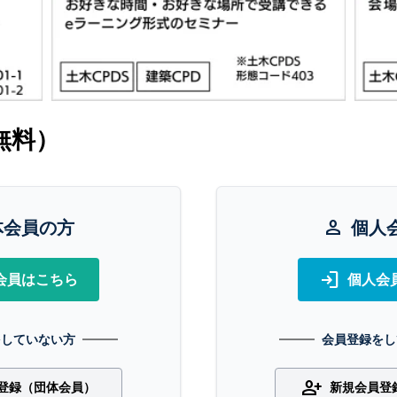
無料）
体会員の方
person
個人
login
会員はこちら
個人会
をしていない方
会員登録をし
person_add
登録（団体会員）
新規会員登