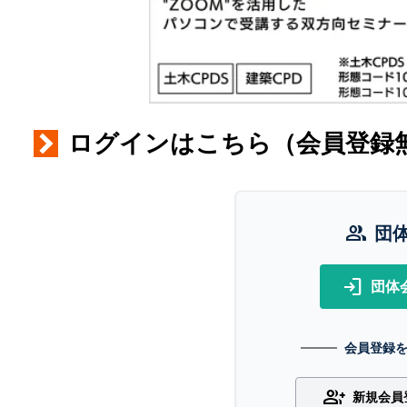
ログインはこちら（会員登録
group
団
login
団体
会員登録
group_add
新規会員