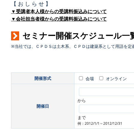
【 お し ら せ 】
▼受講者本人様からの受講料振込みについて
▼会社担当者様からの受講料振込みについて
セミナー開催スケジュール一
※当社では、ＣＰＤＳは土木系、ＣＰＤは建築系として用語を定
開催形式
会場
オンライン
から
開催日
まで
例：2012/1/1～2012/12/31