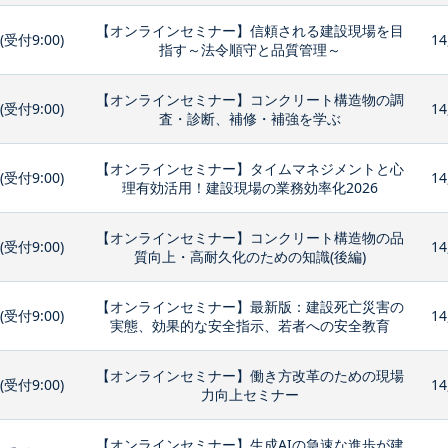
【オンラインセミナー】信頼される建設現場を目
0(受付9:00)
14
指す～法令順守と品質管理～
【オンラインセミナー】コンクリート構造物の調
0(受付9:00)
14
査・診断、補修・補強を学ぶ
【オンラインセミナー】タイムマネジメントと心
0(受付9:00)
14
理有効活用！建設現場の業務効率化2026
【オンラインセミナー】コンクリート構造物の品
0(受付9:00)
14
質向上・高耐久化のための知識(後編)
【オンラインセミナー】最新版：建設死亡災害の
0(受付9:00)
14
実態、効果的な安全指示、若者への安全教育
【オンラインセミナー】働き方改革のための現場
0(受付9:00)
14
力向上セミナー
【オンラインセミナー】生成AIの急速な進歩が建