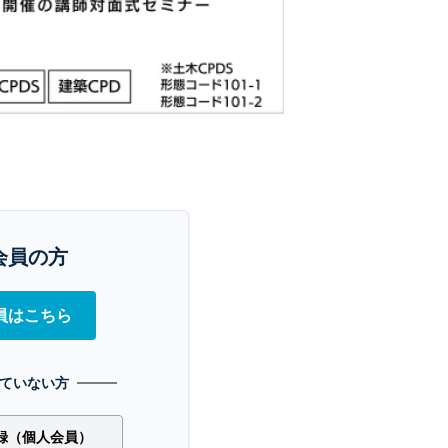
会員の方
員はこちら
ていない方
録（個人会員）