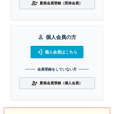
group_add
新規会員登録（団体会員）
person
個人会員の方
login
個人会員はこちら
会員登録をしていない方
person_add
新規会員登録（個人会員）