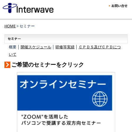
HOME
> セミナー
概要 │
開催スケジュール
│
研修等実績
│
ＣＰＤＳ及びＣＰＤにつ
いて
ご希望のセミナーをクリック