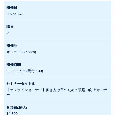
2026/10/8
木
オンライン(Zoom)
9:30～16:30(受付9:00)
【オンラインセミナー】働き方改革のための現場力向上セミナ
ー
14,300