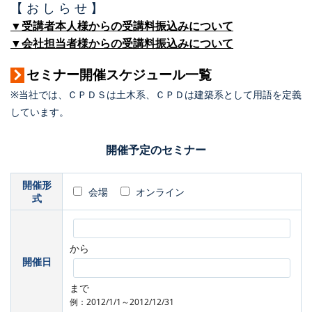
【 お し ら せ 】
▼受講者本人様からの受講料振込みについて
▼会社担当者様からの受講料振込みについて
セミナー開催スケジュール一覧
※当社では、ＣＰＤＳは土木系、ＣＰＤは建築系として用語を定義
しています。
開催予定のセミナー
開催形
会場
オンライン
式
から
開催日
まで
例：2012/1/1～2012/12/31