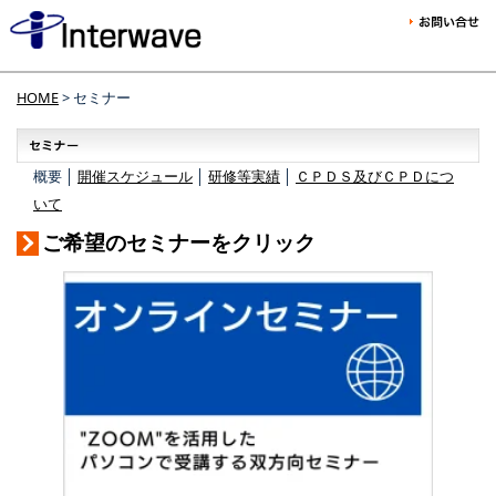
HOME
> セミナー
概要 │
開催スケジュール
│
研修等実績
│
ＣＰＤＳ及びＣＰＤにつ
いて
ご希望のセミナーをクリック