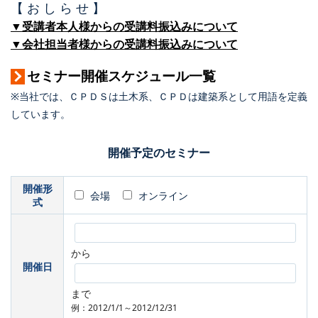
【 お し ら せ 】
▼受講者本人様からの受講料振込みについて
▼会社担当者様からの受講料振込みについて
セミナー開催スケジュール一覧
※当社では、ＣＰＤＳは土木系、ＣＰＤは建築系として用語を定義
しています。
開催予定のセミナー
開催形
会場
オンライン
式
から
開催日
まで
例：2012/1/1～2012/12/31