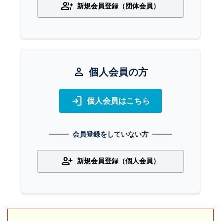
group_add
新規会員登録（団体会員）
person
個人会員の方
login
個人会員はこちら
会員登録をしていない方
person_add
新規会員登録（個人会員）