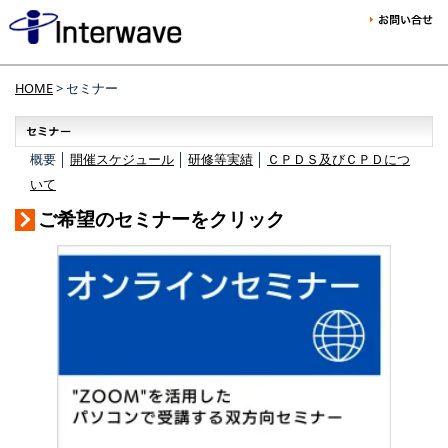
HOME
> セミナー
概要 │
開催スケジュール
│
研修等実績
│
ＣＰＤＳ及びＣＰＤにつ
いて
ご希望のセミナーをクリック