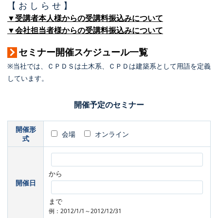
【 お し ら せ 】
▼受講者本人様からの受講料振込みについて
▼会社担当者様からの受講料振込みについて
セミナー開催スケジュール一覧
※当社では、ＣＰＤＳは土木系、ＣＰＤは建築系として用語を定義
しています。
開催予定のセミナー
開催形
会場
オンライン
式
から
開催日
まで
例：2012/1/1～2012/12/31