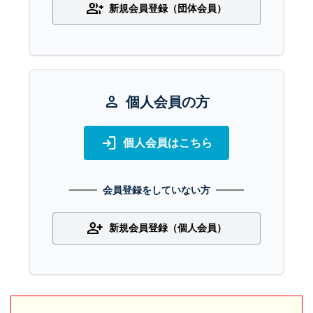
group_add
新規会員登録（団体会員）
person
個人会員の方
login
個人会員はこちら
会員登録をしていない方
person_add
新規会員登録（個人会員）