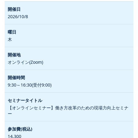
2026/10/8
木
オンライン(Zoom)
9:30～16:30(受付9:00)
【オンラインセミナー】働き方改革のための現場力向上セミナ
ー
14,300