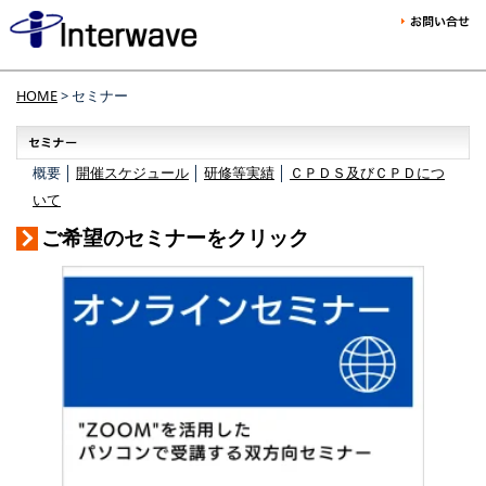
HOME
> セミナー
概要 │
開催スケジュール
│
研修等実績
│
ＣＰＤＳ及びＣＰＤにつ
いて
ご希望のセミナーをクリック