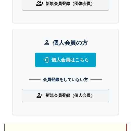
group_add
新規会員登録（団体会員）
person
個人会員の方
login
個人会員はこちら
会員登録をしていない方
person_add
新規会員登録（個人会員）