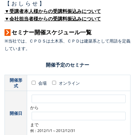
【 お し ら せ 】
▼受講者本人様からの受講料振込みについて
▼会社担当者様からの受講料振込みについて
セミナー開催スケジュール一覧
※当社では、ＣＰＤＳは土木系、ＣＰＤは建築系として用語を定義
しています。
開催予定のセミナー
開催形
会場
オンライン
式
から
開催日
まで
例：2012/1/1～2012/12/31