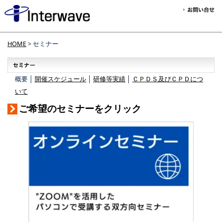
HOME
> セミナー
概要 │
開催スケジュール
│
研修等実績
│
ＣＰＤＳ及びＣＰＤにつ
いて
ご希望のセミナーをクリック