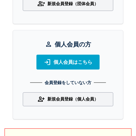
group_add
新規会員登録（団体会員）
person
個人会員の方
login
個人会員はこちら
会員登録をしていない方
person_add
新規会員登録（個人会員）