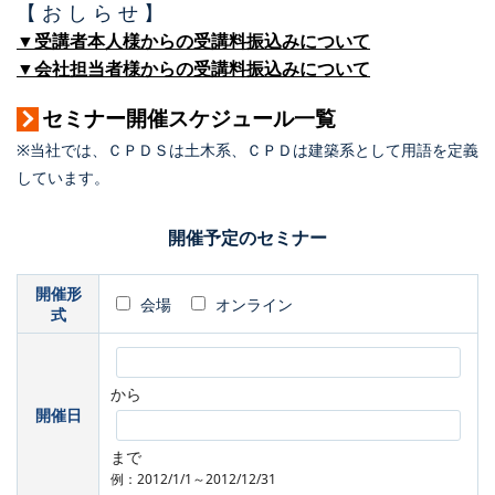
【 お し ら せ 】
▼受講者本人様からの受講料振込みについて
▼会社担当者様からの受講料振込みについて
セミナー開催スケジュール一覧
※当社では、ＣＰＤＳは土木系、ＣＰＤは建築系として用語を定義
しています。
開催予定のセミナー
開催形
会場
オンライン
式
から
開催日
まで
例：2012/1/1～2012/12/31