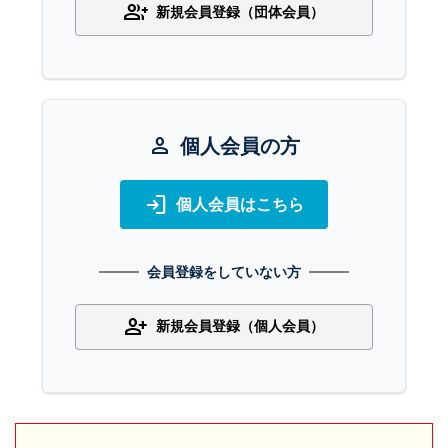
group_add
新規会員登録（団体会員）
person
個人会員の方
login
個人会員はこちら
会員登録をしていない方
person_add
新規会員登録（個人会員）