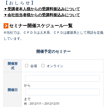
【 お し ら せ 】
▼受講者本人様からの受講料振込みについて
▼会社担当者様からの受講料振込みについて
セミナー開催スケジュール一覧
※当社では、ＣＰＤＳは土木系、ＣＰＤは建築系として用語を定義
しています。
開催予定のセミナー
開催形
会場
オンライン
式
から
開催日
まで
例：2012/1/1～2012/12/31