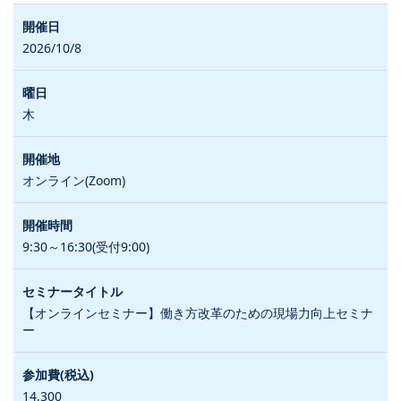
2026/10/8
木
オンライン(Zoom)
9:30～16:30(受付9:00)
【オンラインセミナー】働き方改革のための現場力向上セミナ
ー
14,300