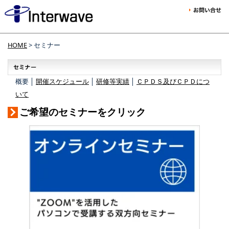
HOME
> セミナー
概要 │
開催スケジュール
│
研修等実績
│
ＣＰＤＳ及びＣＰＤにつ
いて
ご希望のセミナーをクリック