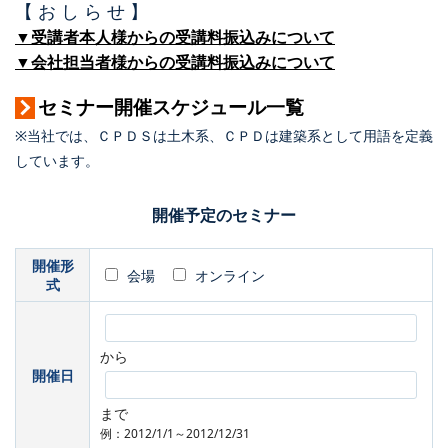
【 お し ら せ 】
▼受講者本人様からの受講料振込みについて
▼会社担当者様からの受講料振込みについて
セミナー開催スケジュール一覧
※当社では、ＣＰＤＳは土木系、ＣＰＤは建築系として用語を定義
しています。
開催予定のセミナー
開催形
会場
オンライン
式
から
開催日
まで
例：2012/1/1～2012/12/31