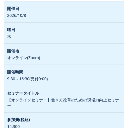
2026/10/8
木
オンライン(Zoom)
9:30～16:30(受付9:00)
【オンラインセミナー】働き方改革のための現場力向上セミナ
ー
14,300