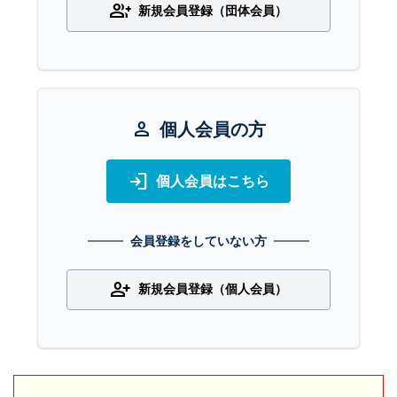
group_add
新規会員登録（団体会員）
person
個人会員の方
login
個人会員はこちら
会員登録をしていない方
person_add
新規会員登録（個人会員）