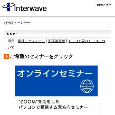
HOME
> セミナー
概要 │
開催スケジュール
│
研修等実績
│
ＣＰＤＳ及びＣＰＤにつ
いて
ご希望のセミナーをクリック