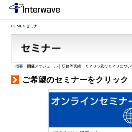
HOME
> セミナー
概要 │
開催スケジュール
│
研修等実績
│
ＣＰＤＳ及びＣＰＤについ
ご希望のセミナーをクリック