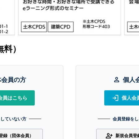
無料）
体会員の方
person
個人
login
会員はこちら
個人会
をしていない方
会員登録をし
person_add
登録（団体会員）
新規会員登