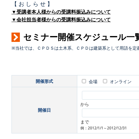
【 お し ら せ 】
▼受講者本人様からの受講料振込みについて
▼会社担当者様からの受講料振込みについて
セミナー開催スケジュール一
※当社では、ＣＰＤＳは土木系、ＣＰＤは建築系として用語を定
開催形式
会場
オンライン
から
開催日
まで
例：2012/1/1～2012/12/31