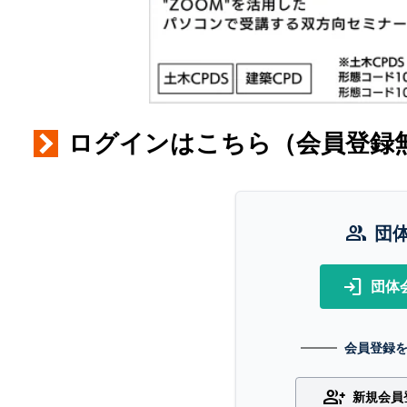
ログインはこちら（会員登録
group
団
login
団体
会員登録
group_add
新規会員