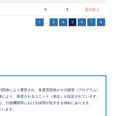
6
6
受付終了
1
3
4
5
6
7
8
...
利団体により運営され、各運営団体がその講習（プログラム）
体により、推奨されるユニット（単位）が設定されています。
り、行政機関等における採用が拡大する傾向にあります。
ています。