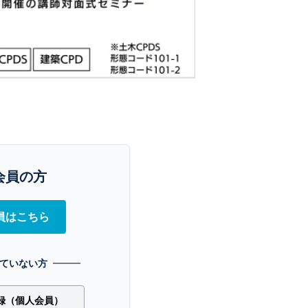
会員の方
員はこちら
ていない方
録（個人会員）