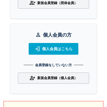
group_add
新規会員登録（団体会員）
person
個人会員の方
login
個人会員はこちら
会員登録をしていない方
person_add
新規会員登録（個人会員）