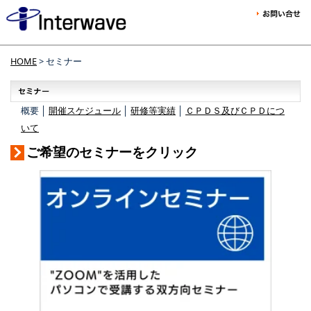
HOME
> セミナー
概要 │
開催スケジュール
│
研修等実績
│
ＣＰＤＳ及びＣＰＤにつ
いて
ご希望のセミナーをクリック