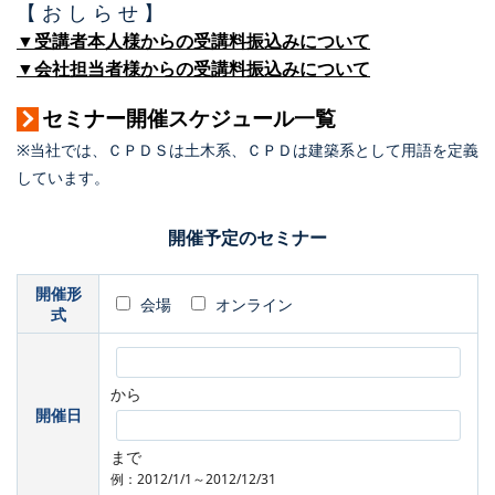
【 お し ら せ 】
▼受講者本人様からの受講料振込みについて
▼会社担当者様からの受講料振込みについて
セミナー開催スケジュール一覧
※当社では、ＣＰＤＳは土木系、ＣＰＤは建築系として用語を定義
しています。
開催予定のセミナー
開催形
会場
オンライン
式
から
開催日
まで
例：2012/1/1～2012/12/31