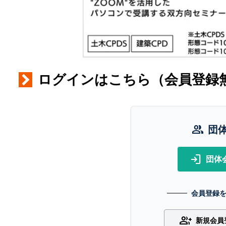
ログインはこちら（会員登録
group
団
login
団体
会員登録
group_add
新規会員