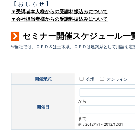
【 お し ら せ 】
▼受講者本人様からの受講料振込みについて
▼会社担当者様からの受講料振込みについて
セミナー開催スケジュール一
※当社では、ＣＰＤＳは土木系、ＣＰＤは建築系として用語を定
開催形式
会場
オンライン
から
開催日
まで
例：2012/1/1～2012/12/31