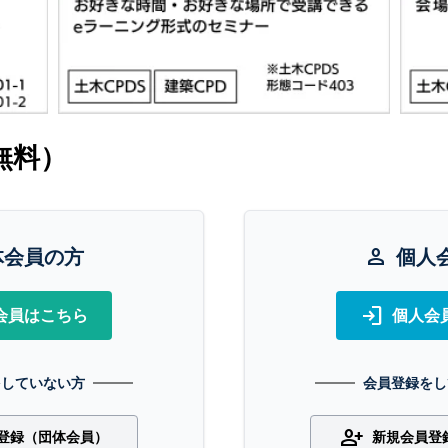
無料）
体会員の方
person
個人
login
会員はこちら
個人会
をしていない方
会員登録をし
person_add
登録（団体会員）
新規会員登