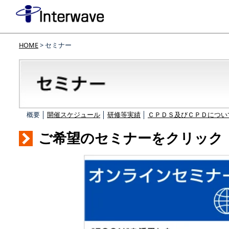
HOME
> セミナー
概要 │
開催スケジュール
│
研修等実績
│
ＣＰＤＳ及びＣＰＤについ
ご希望のセミナーをクリック