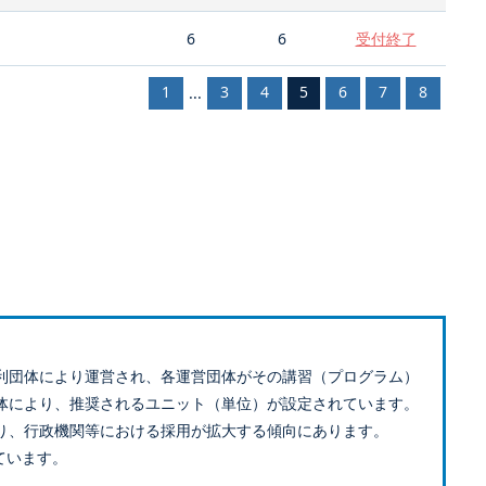
6
6
受付終了
1
3
4
5
6
7
8
...
利団体により運営され、各運営団体がその講習（プログラム）
体により、推奨されるユニット（単位）が設定されています。
り、行政機関等における採用が拡大する傾向にあります。
ています。