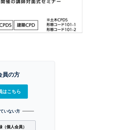
会員の方
員はこちら
ていない方
録（個人会員）