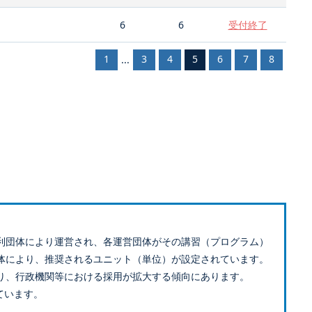
6
6
受付終了
1
3
4
5
6
7
8
...
利団体により運営され、各運営団体がその講習（プログラム）
体により、推奨されるユニット（単位）が設定されています。
り、行政機関等における採用が拡大する傾向にあります。
ています。