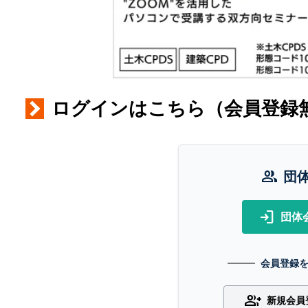
ログインはこちら（会員登録
group
団
login
団体
会員登録
group_add
新規会員