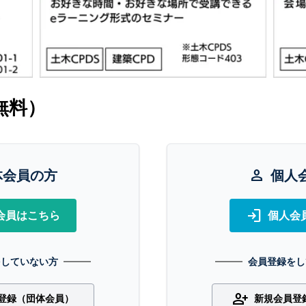
無料）
体会員の方
person
個人
login
会員はこちら
個人会
をしていない方
会員登録をし
person_add
登録（団体会員）
新規会員登