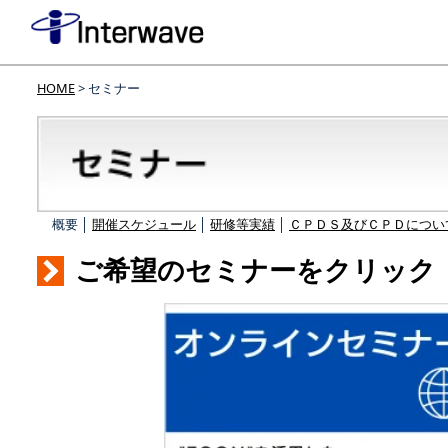
HOME
> セミナー
概要 │
開催スケジュール
│
研修等実績
│
ＣＰＤＳ及びＣＰＤについ
ご希望のセミナーをクリック