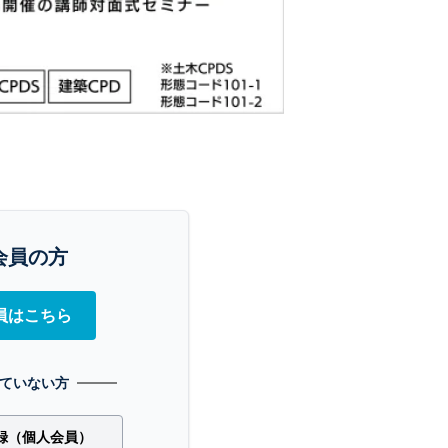
会員の方
員はこちら
ていない方
録（個人会員）