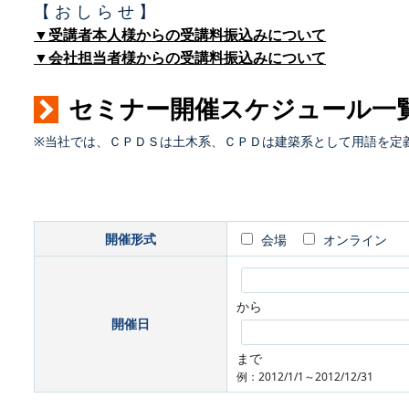
【 お し ら せ 】
▼受講者本人様からの受講料振込みについて
▼会社担当者様からの受講料振込みについて
セミナー開催スケジュール一
※当社では、ＣＰＤＳは土木系、ＣＰＤは建築系として用語を定
開催形式
会場
オンライン
から
開催日
まで
例：2012/1/1～2012/12/31