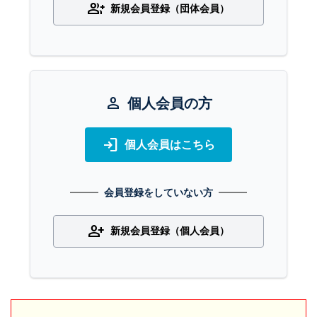
group_add
新規会員登録（団体会員）
person
個人会員の方
login
個人会員はこちら
会員登録をしていない方
person_add
新規会員登録（個人会員）