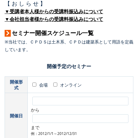
【 お し ら せ 】
▼受講者本人様からの受講料振込みについて
▼会社担当者様からの受講料振込みについて
セミナー開催スケジュール一覧
※当社では、ＣＰＤＳは土木系、ＣＰＤは建築系として用語を定義
しています。
開催予定のセミナー
開催形
会場
オンライン
式
から
開催日
まで
例：2012/1/1～2012/12/31