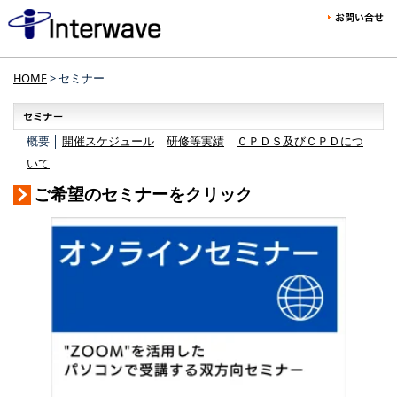
HOME
> セミナー
概要 │
開催スケジュール
│
研修等実績
│
ＣＰＤＳ及びＣＰＤにつ
いて
ご希望のセミナーをクリック