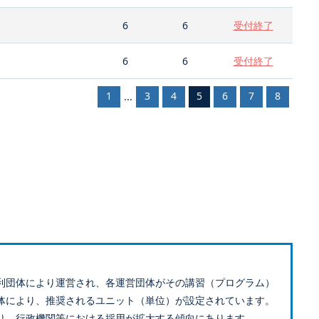
6
6
受付終了
6
6
受付終了
1
3
4
5
6
7
8
...
利団体により運営され、各運営団体がその講習（プログラム）
体により、推奨されるユニット（単位）が設定されています。
り、行政機関等における採用が拡大する傾向にあります。