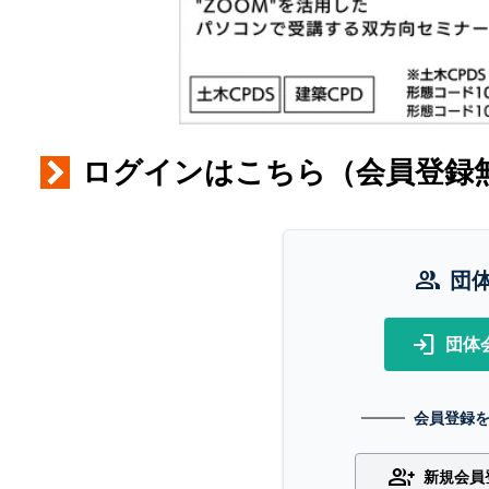
ログインはこちら（会員登録
group
団
login
団体
会員登録
group_add
新規会員