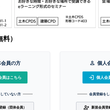
無料）
体会員の方
person
個人
login
会員はこちら
個人会
をしていない方
会員登録をし
person_add
登録（団体会員）
新規会員登