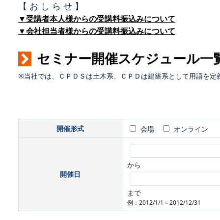
【 お し ら せ 】
▼受講者本人様からの受講料振込みについて
▼会社担当者様からの受講料振込みについて
セミナー開催スケジュール一
※当社では、ＣＰＤＳは土木系、ＣＰＤは建築系として用語を定
開催形式
会場
オンライン
から
開催日
まで
例：2012/1/1～2012/12/31