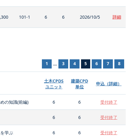
,300
101-1
6
6
2026/10/5
詳細
1
3
4
5
6
7
8
...
土木CPDS
建築CPD
申込（詳細）
ユニット
単位
の知識(前編)
6
6
受付終了
6
6
受付終了
強を学ぶ
6
6
受付終了