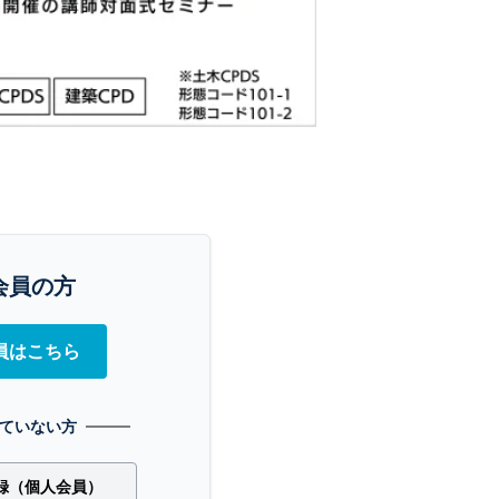
会員の方
員はこちら
ていない方
録（個人会員）