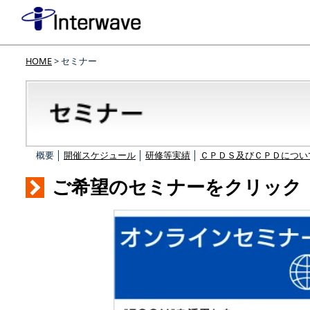
HOME
> セミナー
概要 │
開催スケジュール
│
研修等実績
│
ＣＰＤＳ及びＣＰＤについ
ご希望のセミナーをクリック