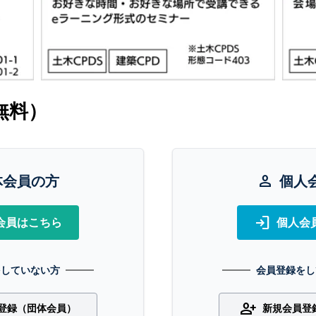
無料）
体会員の方
person
個人
login
会員はこちら
個人会
をしていない方
会員登録をし
person_add
登録（団体会員）
新規会員登