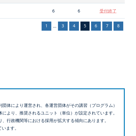
6
6
受付終了
1
3
4
5
6
7
8
...
利団体により運営され、各運営団体がその講習（プログラム）
体により、推奨されるユニット（単位）が設定されています。
り、行政機関等における採用が拡大する傾向にあります。
ています。