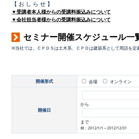
【 お し ら せ 】
▼受講者本人様からの受講料振込みについて
▼会社担当者様からの受講料振込みについて
セミナー開催スケジュール一
※当社では、ＣＰＤＳは土木系、ＣＰＤは建築系として用語を定
開催形式
会場
オンライン
から
開催日
まで
例：2012/1/1～2012/12/31