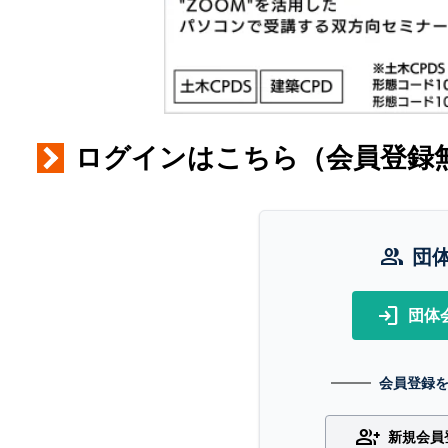
ログインはこちら（会員登録
group
団
login
団体
会員登録
group_add
新規会員