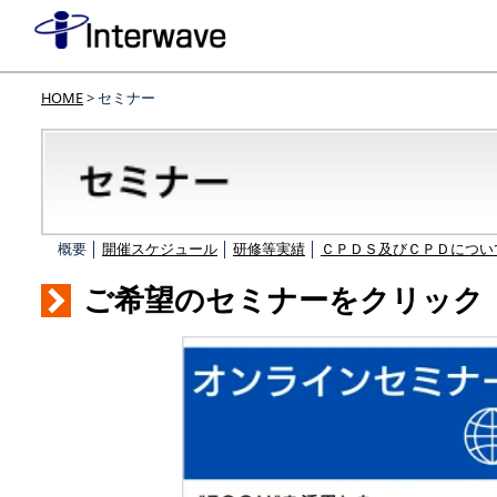
HOME
> セミナー
概要 │
開催スケジュール
│
研修等実績
│
ＣＰＤＳ及びＣＰＤについ
ご希望のセミナーをクリック