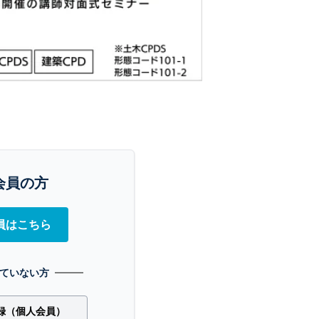
会員の方
員はこちら
ていない方
録（個人会員）