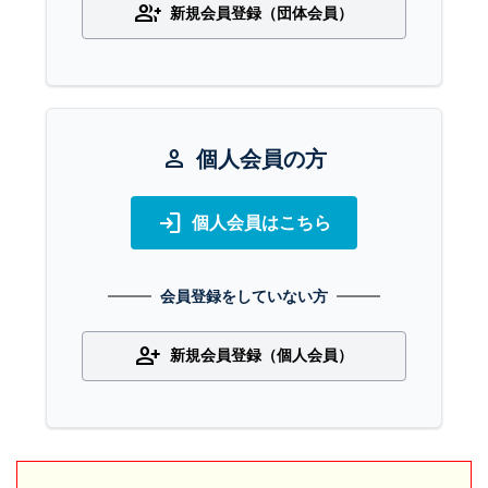
group_add
新規会員登録（団体会員）
person
個人会員の方
login
個人会員はこちら
会員登録をしていない方
person_add
新規会員登録（個人会員）