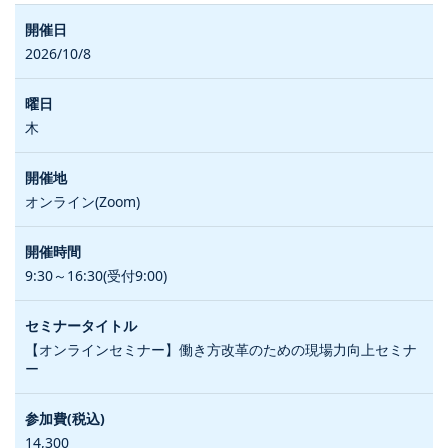
2026/10/8
木
オンライン(Zoom)
9:30～16:30(受付9:00)
【オンラインセミナー】働き方改革のための現場力向上セミナ
ー
14,300