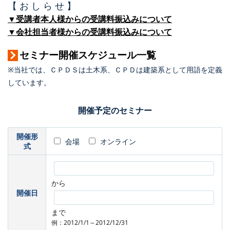
【 お し ら せ 】
▼受講者本人様からの受講料振込みについて
▼会社担当者様からの受講料振込みについて
セミナー開催スケジュール一覧
※当社では、ＣＰＤＳは土木系、ＣＰＤは建築系として用語を定義
しています。
開催予定のセミナー
開催形
会場
オンライン
式
から
開催日
まで
例：2012/1/1～2012/12/31