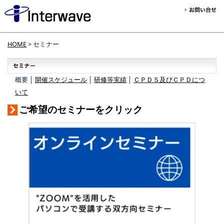
HOME
> セミナー
概要 │
開催スケジュール
│
研修等実績
│
ＣＰＤＳ及びＣＰＤにつ
いて
ご希望のセミナーをクリック