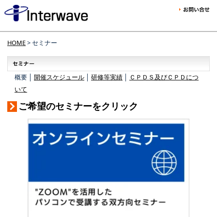
HOME
> セミナー
概要 │
開催スケジュール
│
研修等実績
│
ＣＰＤＳ及びＣＰＤにつ
いて
ご希望のセミナーをクリック