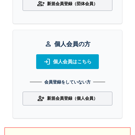
group_add
新規会員登録（団体会員）
person
個人会員の方
login
個人会員はこちら
会員登録をしていない方
person_add
新規会員登録（個人会員）