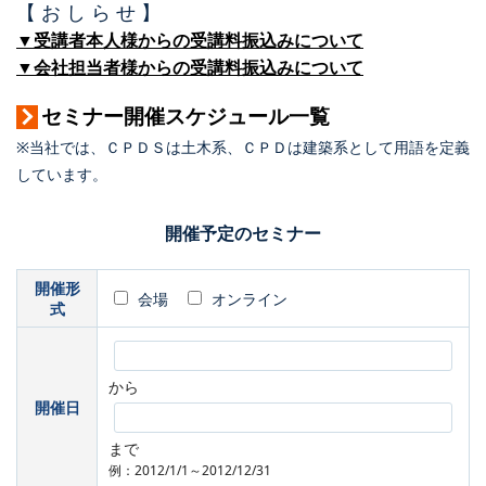
【 お し ら せ 】
▼受講者本人様からの受講料振込みについて
▼会社担当者様からの受講料振込みについて
セミナー開催スケジュール一覧
※当社では、ＣＰＤＳは土木系、ＣＰＤは建築系として用語を定義
しています。
開催予定のセミナー
開催形
会場
オンライン
式
から
開催日
まで
例：2012/1/1～2012/12/31