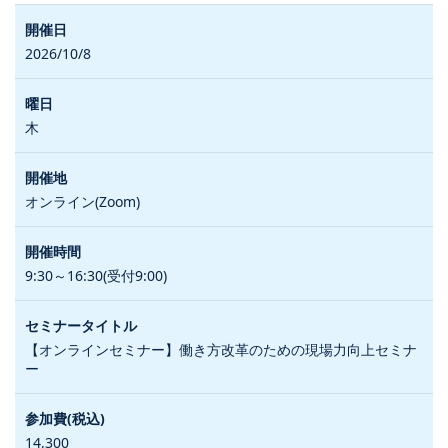
2026/10/8
木
オンライン(Zoom)
9:30～16:30(受付9:00)
【オンラインセミナー】働き方改革のための現場力向上セミナ
ー
14,300